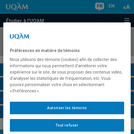
FR
EN
Étudier à l'UQAM
COURS
//
edl1600
Compétences informationnelles et plurilingues
Préférences en matière de témoins
Nous utilisons des témoins (cookies) afin de collecter des
informations qui nous permettent d’améliorer votre
Description du cours
expérience sur le site, de vous proposer des contenus vidéo,
d’analyser les statistiques de fréquentation, etc. Vous
Horaire - Été 2026
pouvez personnaliser votre choix en sélectionnant
« Préférences ».
Horaire - Automne 2026
Autoriser les témoins
Horaire - Hiver 2027
Tout refuser