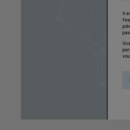
Il 
l’e
piè
pas
Vos
per
vou