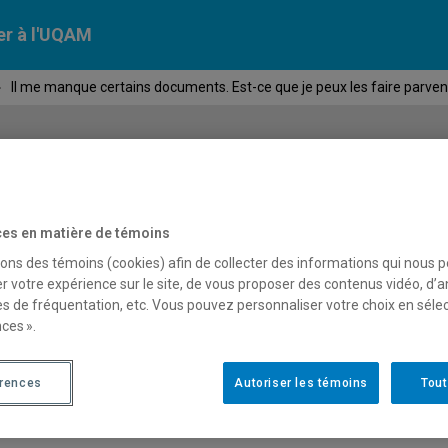
er à l'UQAM
›
Il me manque certains documents. Est-ce que je peux les faire parv
Calendriers
Nos
campus
En savoir pl
ion
universitaires
es en matière de témoins
sons des témoins (cookies) afin de collecter des informations qui nous 
r votre expérience sur le site, de vous proposer des contenus vidéo, d’a
l me manque certains docume
es de fréquentation, etc. Vous pouvez personnaliser votre choix en séle
ces ».
eux les faire parvenir après
érences
Autoriser les témoins
Tout
emande d'admission?