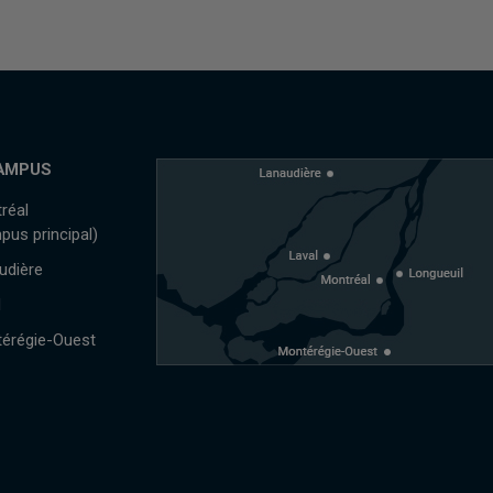
AMPUS
réal
pus principal)
udière
l
érégie-Ouest