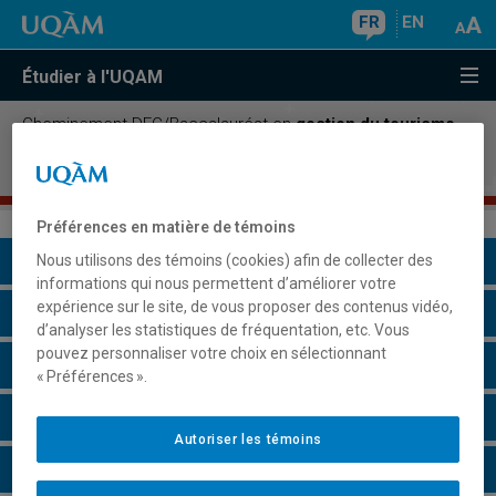
FR
EN
Étudier à l'UQAM
Cheminement DEC/Baccalauréat en
gestion du tourisme
et de l'hôtellerie, concentration gestion des
organisations et des destinations touristiques
Préférences en matière de témoins
Présentation du programme
Nous utilisons des témoins (cookies) afin de collecter des
informations qui nous permettent d’améliorer votre
expérience sur le site, de vous proposer des contenus vidéo,
Conditions d'admission
d’analyser les statistiques de fréquentation, etc. Vous
pouvez personnaliser votre choix en sélectionnant
Cours à suivre et horaires
« Préférences ».
Grille de cheminement
Autoriser les témoins
Remarques et règlements