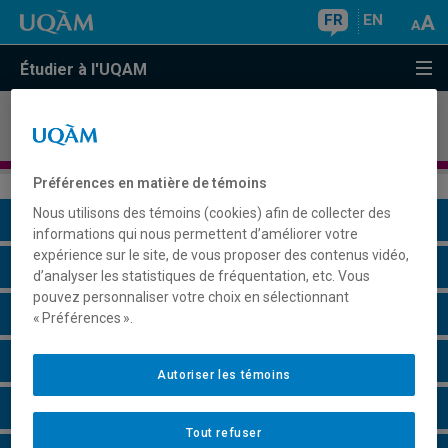
FR
EN
Étudier à l'UQAM
Microprogramme de premier cycle en
gérontologie sociale
Préférences en matière de témoins
Nous utilisons des témoins (cookies) afin de collecter des
Présentation du programme
informations qui nous permettent d’améliorer votre
expérience sur le site, de vous proposer des contenus vidéo,
Conditions d'admission
d’analyser les statistiques de fréquentation, etc. Vous
pouvez personnaliser votre choix en sélectionnant
Cours à suivre et horaires
« Préférences ».
Grille de cheminement
Autoriser les témoins
Faire une demande d'admission
Tout refuser