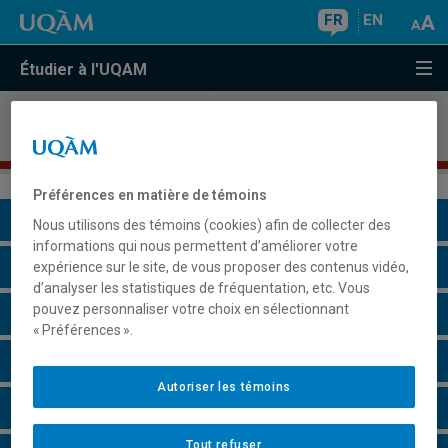
FR
EN
Étudier à l'UQAM
Programme court de deuxième cycle sur la
prévention et la détection de la fraude comptable
Préférences en matière de témoins
Présentation du programme
Nous utilisons des témoins (cookies) afin de collecter des
informations qui nous permettent d’améliorer votre
Conditions d'admission
expérience sur le site, de vous proposer des contenus vidéo,
d’analyser les statistiques de fréquentation, etc. Vous
pouvez personnaliser votre choix en sélectionnant
Cours à suivre et horaires
« Préférences ».
Remarques et règlements
Autoriser les témoins
Faire une demande d'admission
Tout refuser