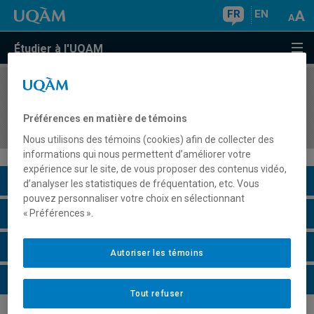
FR
EN
Étudier à l'UQAM
COURS
//
SCO8400
Activité d'intégration en entreprise sur la
Préférences en matière de témoins
criminalité financière
Nous utilisons des témoins (cookies) afin de collecter des
informations qui nous permettent d’améliorer votre
expérience sur le site, de vous proposer des contenus vidéo,
Description du cours
d’analyser les statistiques de fréquentation, etc. Vous
pouvez personnaliser votre choix en sélectionnant
Horaire - Été 2026
« Préférences ».
Horaire - Automne 2026
Autoriser les témoins
Horaire - Hiver 2027
Tout refuser