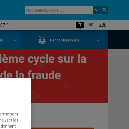
fr
en
0871)
us
Rencontrez-nous
ème cycle sur la
 de la fraude
permettent
nalyser les
ctionnant