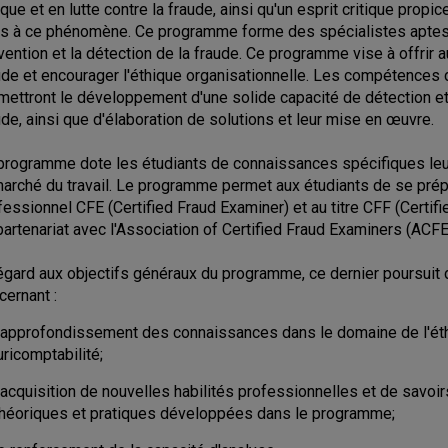
ique et en lutte contre la fraude, ainsi qu'un esprit critique prop
es à ce phénomène. Ce programme forme des spécialistes aptes à
vention et la détection de la fraude. Ce programme vise à offrir a
ude et encourager l'éthique organisationnelle. Les compétences
mettront le développement d'une solide capacité de détection et
ude, ainsi que d'élaboration de solutions et leur mise en œuvre.
programme dote les étudiants de connaissances spécifiques leur
marché du travail. Le programme permet aux étudiants de se prép
fessionnel CFE (Certified Fraud Examiner) et au titre CFF (Certif
partenariat avec l'Association of Certified Fraud Examiners (ACFE
égard aux objectifs généraux du programme, ce dernier poursuit
cernant :
l'approfondissement des connaissances dans le domaine de l'éth
uricomptabilité;
'acquisition de nouvelles habilités professionnelles et de savoi
théoriques et pratiques développées dans le programme;