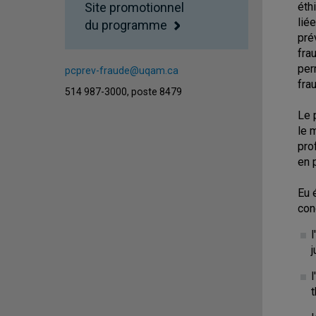
Site promotionnel
éth
lié
du programme
pré
fra
per
pcprev-fraude@uqam.ca
fra
514 987-3000, poste 8479
Le 
le 
pro
en 
Eu 
con
j
l