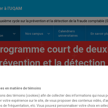
er à l'UQAM
ième cycle sur la prévention et la détection de la fraude comptable (
Calendriers
Nos
campus
En savoir pl
ion
universitaires
rogramme court de deuxi
révention et la détection
omptable
es en matière de témoins
sons des témoins (cookies) afin de collecter des informations qui nous 
r votre expérience sur le site, de vous proposer des contenus vidéo, d’a
es de fréquentation, etc. Vous pouvez personnaliser votre choix en séle