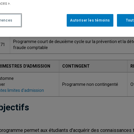
ces ».
Une version plus récente de ce programme est disponib
érences
Autoriser les témoins
Tout
ODE
TITRE
Programme court de deuxième cycle sur la prévention et la déte
871
fraude comptable
RIMESTRES D'ADMISSION
CONTINGENT
R
utomne
ver
Programme non contingenté
O
tes limites d'admission
bjectifs
programme permet aux étudiants d'acquérir des connaissances t