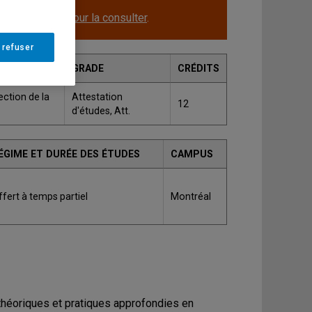
le.
Cliquez ici pour la consulter
.
 refuser
GRADE
CRÉDITS
ction de la
Attestation
12
d'études, Att.
ÉGIME ET DURÉE DES ÉTUDES
CAMPUS
ffert à temps partiel
Montréal
héoriques et pratiques approfondies en