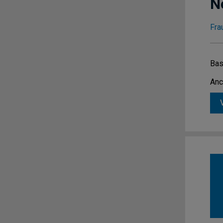
N
Fra
Bas
Anc