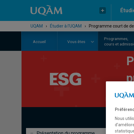
Étudi
UQAM
›
Étudier à l'UQAM
›
Programme court de deux
Programmes,
Accueil
Vous êtes
cours et admiss
P
p
c
Préférenc
Nous utili
d’améliore
statistiqu
Présentation du programme