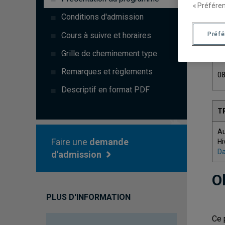
« Préféren
Conditions d'admission
Préf
Cours à suivre et horaires
C
Grille de cheminement type
Remarques et règlements
0
Descriptif en format PDF
T
A
Faire une
demande
Hi
Da
d'admission
O
PLUS D'INFORMATION
Ce 