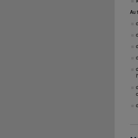
l
Au 
d
d