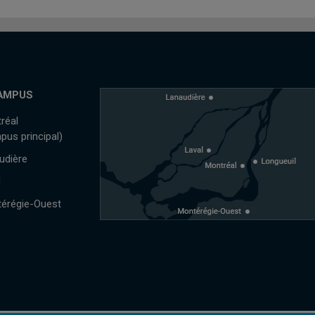
AMPUS
réal
pus principal)
udière
l
érégie-Ouest