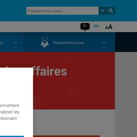
fr
en
us
Rencontrez-nous
 des affaires
ables
permettent
nalyser les
ctionnant