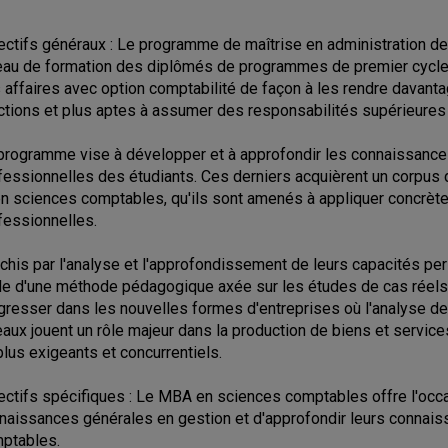
ectifs généraux : Le programme de maîtrise en administration des
eau de formation des diplômés de programmes de premier cycle
 affaires avec option comptabilité de façon à les rendre davanta
ctions et plus aptes à assumer des responsabilités supérieures 
programme vise à développer et à approfondir les connaissances
fessionnelles des étudiants. Ces derniers acquièrent un corpus 
en sciences comptables, qu'ils sont amenés à appliquer concrètem
fessionnelles.
ichis par l'analyse et l'approfondissement de leurs capacités per
ide d'une méthode pédagogique axée sur les études de cas réels, 
gresser dans les nouvelles formes d'entreprises où l'analyse de l
eaux jouent un rôle majeur dans la production de biens et servi
plus exigeants et concurrentiels.
ectifs spécifiques : Le MBA en sciences comptables offre l'occa
naissances générales en gestion et d'approfondir leurs connai
ptables.