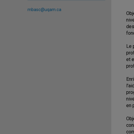
mbasc@uqam.ca
Obj
niv
des
fon
Le 
pro
et 
pro
Enr
l'a
pro
niv
en 
Obj
con
com