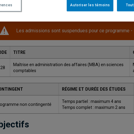
érences
Autoriser les témoins
Tout
Une version plus récente de ce programme est disponib
Les admissions sont suspendues pour ce programme -
ODE
TITRE
Maîtrise en administration des affaires (MBA) en sciences
528
comptables
ONTINGENT
RÉGIME ET DURÉE DES ÉTUDES
Temps partiel : maximum 4 ans
ogramme non contingenté
Temps complet : maximum 2 ans
bjectifs