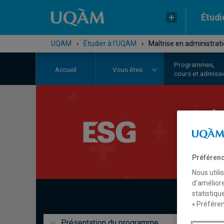
Étudi
UQAM
›
Étudier à l'UQAM
›
Maîtrise en administrat
Programmes,
Accueil
Vous êtes
cours et admiss
M
(
Préférenc
Nous utili
d’améliore
statistiqu
« Préféren
Présentation du programme