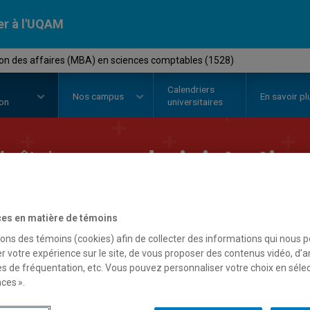
er à l'UQAM
ion des affaires (MBA) en sciences comptables (1528)
Calendriers
Nos
campus
En savoir pl
ion
universitaires
aîtrise en
administration
MBA) en sciences compt
es en matière de témoins
sons des témoins (cookies) afin de collecter des informations qui nous 
r votre expérience sur le site, de vous proposer des contenus vidéo, d’a
es de fréquentation, etc. Vous pouvez personnaliser votre choix en séle
ces ».