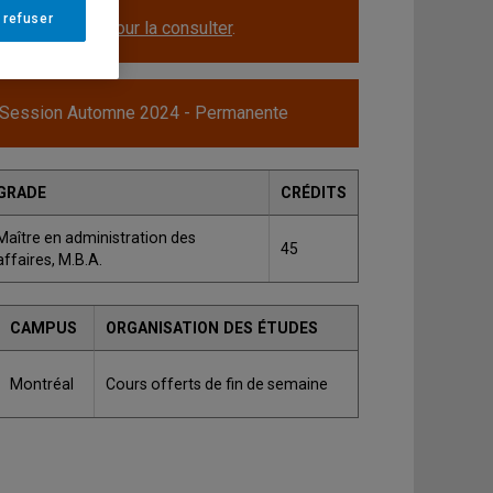
 refuser
le.
Cliquez ici pour la consulter
.
 Session Automne 2024 - Permanente
GRADE
CRÉDITS
Maître en administration des
45
affaires, M.B.A.
CAMPUS
ORGANISATION DES ÉTUDES
Montréal
Cours offerts de fin de semaine