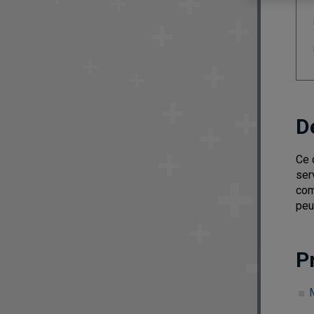
D
Ce 
ser
com
peu
P