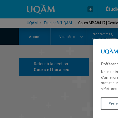
Étudi
UQAM
›
Étudier à l'UQAM
›
Cours MBA8417 | Gestio
Programmes,
Accueil
Vous êtes
cours et admiss
Retour à la section
Préférenc
C
Cours et horaires
Nous utili
d’améliore
statistiqu
« Préféren
Préf