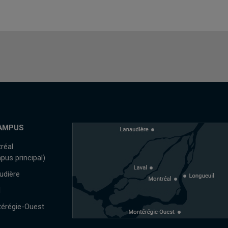
AMPUS
réal
pus principal)
udière
l
érégie-Ouest