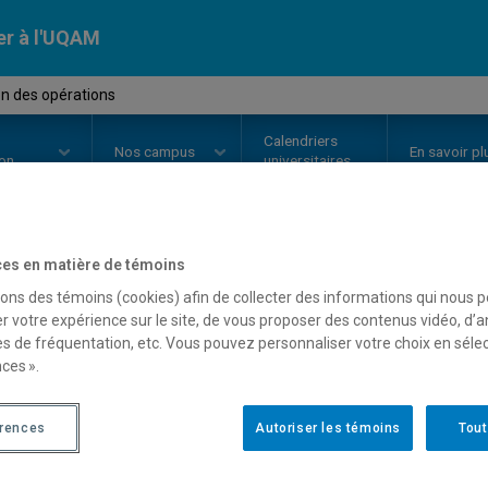
er à l'UQAM
n des opérations
Calendriers
Nos
campus
En savoir pl
ion
universitaires
es en matière de témoins
OURS
//
MBA8417
-
Gestion des 
sons des témoins (cookies) afin de collecter des informations qui nous 
r votre expérience sur le site, de vous proposer des contenus vidéo, d’a
es de fréquentation, etc. Vous pouvez personnaliser votre choix en séle
ces ».
Description
Horaire - Été 2026
Horaire
érences
Autoriser les témoins
Tout