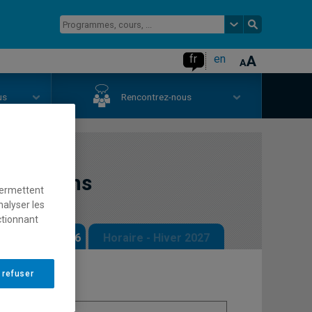
fr
en
us
Rencontrez-nous
opérations
permettent
nalyser les
ctionnant
 - Automne 2026
Horaire - Hiver 2027
 refuser