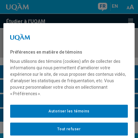
FR
EN
Étudier à l'UQAM
COURS
//
SCO8295
Juricomptabilité
Préférences en matière de témoins
Nous utilisons des témoins (cookies) afin de collecter des
informations qui nous permettent d’améliorer votre
Description du cours
expérience sur le site, de vous proposer des contenus vidéo,
d’analyser les statistiques de fréquentation, etc. Vous
Horaire - Été 2026
pouvez personnaliser votre choix en sélectionnant
« Préférences ».
Horaire - Automne 2026
Autoriser les témoins
Horaire - Hiver 2027
Tout refuser