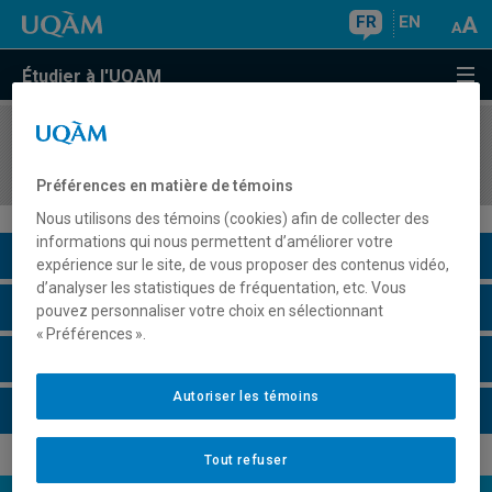
FR
EN
Étudier à l'UQAM
COURS
//
SCO8240
Fiscalité et décisions d'affaires
Préférences en matière de témoins
Nous utilisons des témoins (cookies) afin de collecter des
informations qui nous permettent d’améliorer votre
Description du cours
expérience sur le site, de vous proposer des contenus vidéo,
d’analyser les statistiques de fréquentation, etc. Vous
Horaire - Été 2026
pouvez personnaliser votre choix en sélectionnant
« Préférences ».
Horaire - Automne 2026
Autoriser les témoins
Horaire - Hiver 2027
Tout refuser