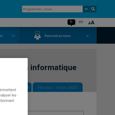
fr
en
us
Rencontrez-nous
 fonction informatique
 - Automne 2026
Horaire - Hiver 2027
permettent
nalyser les
ctionnant