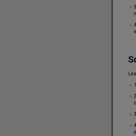
3
4
S
Les
2
o
4
e