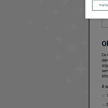
Préf
O
Ce 
dan
org
ser
inf
À l
1
2