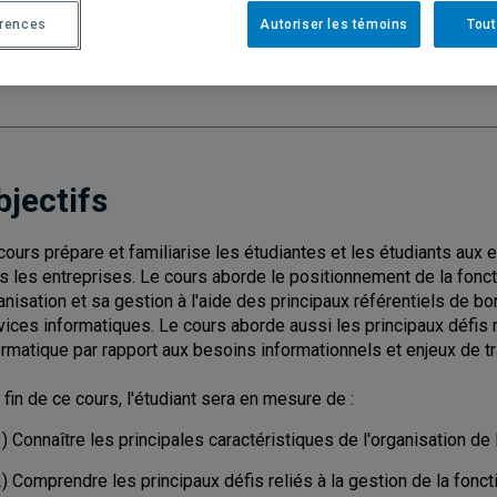
érences
Autoriser les témoins
Tout
Cycle
: 2
Discipl
de l'inf
Nombre de crédits
: 3
bjectifs
cours prépare et familiarise les étudiantes et les étudiants aux e
s les entreprises. Le cours aborde le positionnement de la fonct
anisation et sa gestion à l'aide des principaux référentiels de 
vices informatiques. Le cours aborde aussi les principaux défis r
ormatique par rapport aux besoins informationnels et enjeux de t
a fin de ce cours, l'étudiant sera en mesure de :
) Connaître les principales caractéristiques de l'organisation de 
) Comprendre les principaux défis reliés à la gestion de la fonct