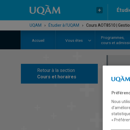
Étudi
UQAM
›
Étudier à l'UQAM
›
Cours AOT8510 | Gestion
Programmes,
Accueil
Vous êtes
cours et admiss
Retour à la section
C
Cours et horaires
Préférenc
Nous utili
d’améliore
statistiqu
« Préféren