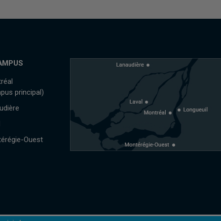
AMPUS
réal
pus principal)
udière
l
érégie-Ouest