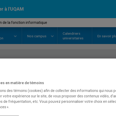
er à l'UQAM
 de la fonction informatique
Calendriers
Nos
campus
En savoir pl
ion
universitaires
OURS
//
AOT8510
-
Gestion de la
es en matière de témoins
Description
Horaire - Été 2026
Horaire
sons des témoins (cookies) afin de collecter des informations qui nous 
r votre expérience sur le site, de vous proposer des contenus vidéo, d’a
es de fréquentation, etc. Vous pouvez personnaliser votre choix en séle
ces ».