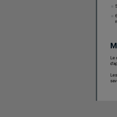
6
M
Le 
d'a
Les
sav