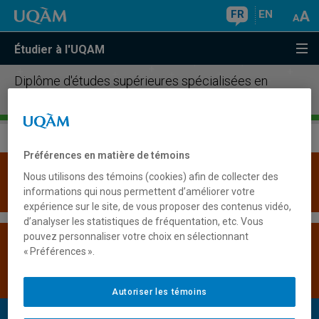
FR
EN
Étudier à l'UQAM
Diplôme d'études supérieures spécialisées en
systèmes embarqués
Préférences en matière de témoins
Une version plus récente de ce programme est
Nous utilisons des témoins (cookies) afin de collecter des
disponible.
Cliquez ici pour la consulter
.
informations qui nous permettent d’améliorer votre
expérience sur le site, de vous proposer des contenus vidéo,
d’analyser les statistiques de fréquentation, etc. Vous
pouvez personnaliser votre choix en sélectionnant
Les admissions sont suspendues pour ce
« Préférences ».
programme - Session Automne 2023 -
Permanente
Autoriser les témoins
Présentation du programme