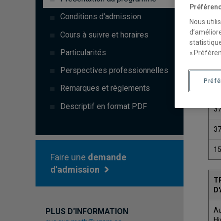
Préférenc
Conditions d'admission
Nous utili
d’améliore
Cours à suivre et horaires
statistiqu
C
Particularités
« Préféren
3
Perspectives professionnelles
Préf
Remarques et règlements
3
Descriptif en format PDF
3
3
1
Faire une
demande
d'admission
T
D
A
PLUS D'INFORMATION
Hi