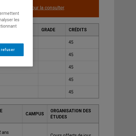
le.
Cliquez ici pour la consulter
.
permettent
nalyser les
ctionnant
GRADE
CRÉDITS
45
 refuser
45
45
45
45
E
ORGANISATION DES
CAMPUS
ÉTUDES
2 ans
Cours offerts de jour