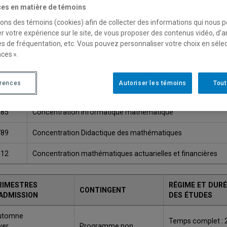
es en matière de témoins
Une version plus récente de ce programme est disponib
sons des témoins (cookies) afin de collecter des informations qui nous 
r votre expérience sur le site, de vous proposer des contenus vidéo, d’a
es de fréquentation, etc. Vous pouvez personnaliser votre choix en séle
ODE
TITRE
ces ».
783
Concentration mathématiques fondamentales
érences
Autoriser les témoins
Tout
784
Concentration statistique
785
Concentration informatique mathématique
789
Concentration Didactique des mathématiques
512
Concentration mathématiques actuarielles et financières
RIMESTRES
RÉGIME ET DURÉ
CONTINGENT
'ADMISSION
DES ÉTUDES
utomne
Temps complet : 
ver
Programme non