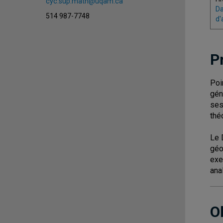
cyc.sup.math@uqam.ca
Da
514 987-7748
d'
P
Poi
gén
ses
thé
Le 
géo
exe
ana
O