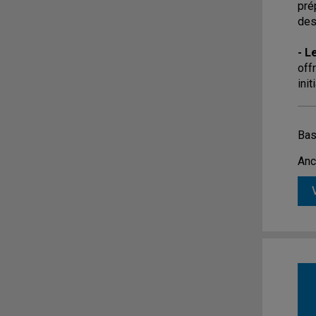
pré
des
- L
off
ini
Bas
Anc