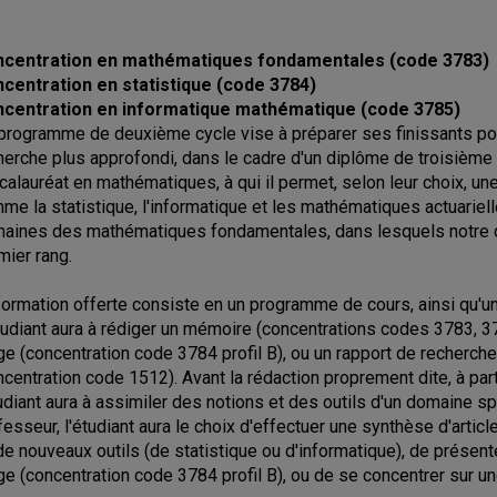
centration en mathématiques fondamentales (code 3783)
centration en statistique (code 3784)
centration en informatique mathématique (code 3785)
programme de deuxième cycle vise à préparer ses finissants pour 
herche plus approfondi, dans le cadre d'un diplôme de troisième cy
calauréat en mathématiques, à qui il permet, selon leur choix, u
me la statistique, l'informatique et les mathématiques actuariell
aines des mathématiques fondamentales, dans lesquels notre 
mier rang.
formation offerte consiste en un programme de cours, ainsi qu'un
tudiant aura à rédiger un mémoire (concentrations codes 3783, 378
ge (concentration code 3784 profil B), ou un rapport de recherche,
ncentration code 1512). Avant la rédaction proprement dite, à par
tudiant aura à assimiler des notions et des outils d'un domaine sp
fesseur, l'étudiant aura le choix d'effectuer une synthèse d'arti
de nouveaux outils (de statistique ou d'informatique), de présent
ge (concentration code 3784 profil B), ou de se concentrer sur un