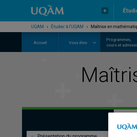
Étudi
UQAM
›
Étudier à l'UQAM
›
Maîtrise en mathémati
Programmes,
Accueil
Vous êtes
cours et admiss
Maîtr
Présentation du programme