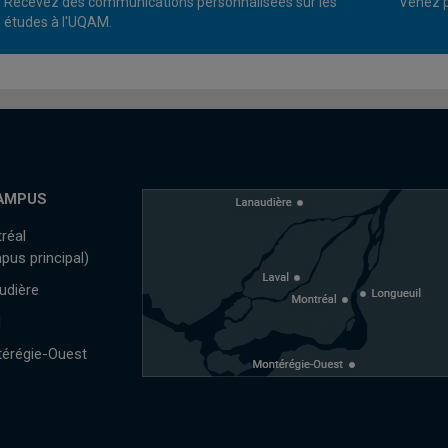
Recevez des communications personnalisées sur les
Venez p
études à l'UQAM.
AMPUS
réal
pus principal)
udière
l
érégie-Ouest