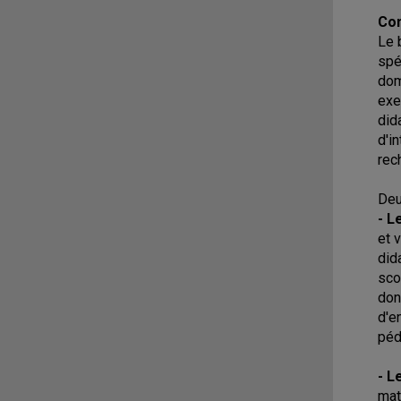
Con
Le 
spé
dom
exe
did
d'i
rec
Deu
- L
et 
did
sco
don
d'e
péd
- L
mat