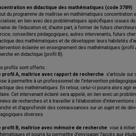
centration en didactique des mathématiques (code 3789)
but du programme de maîtrise en mathématiques concentration en d
cialiser, en lien avec des problématiques spécifiques issues du
aine de l'éducation et, d'autre part, à former de futurs chercheur
rcice, conseillers pédagogiques, autres intervenants, futurs cher
actique des mathématiques et de développer leurs habiletés d'
ntervention éclairée en enseignement des mathématiques (profil 
herche en didactique (profil B).
x profils sont offerts :
e profil A, maîtrise avec rapport de recherche
s'articule sur
vise à permettre à un professionnel de l'intervention pédagogiqu
actique des mathématiques. En retour, celui-ci pourra alors agir
laire. Cet intervenant éclairé sera appelé, en lien avec un problè
nées de recherches et à travailler à l'élaboration d'interventions 
nrichir et d'approfondir des connaissances sur un sujet et de dé
agogiques diverses.
e profil B, maîtrise avec mémoire de recherche
vise à initie
hématiques et pourra lui permettre d'envisager l'accès aux étude