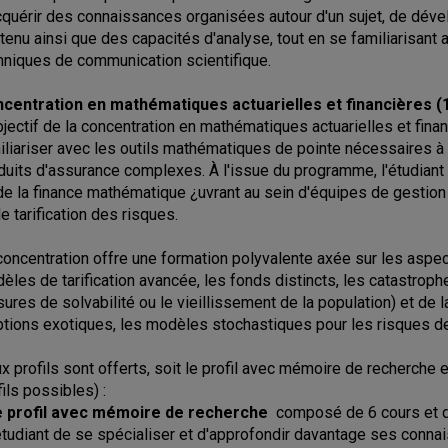
cquérir des connaissances organisées autour d'un sujet, de déve
tenu ainsi que des capacités d'analyse, tout en se familiarisant a
hniques de communication scientifique.
centration en mathématiques actuarielles et financières (
bjectif de la concentration en mathématiques actuarielles et fina
iliariser avec les outils mathématiques de pointe nécessaires à l
duits d'assurance complexes. À l'issue du programme, l'étudiant 
de la finance mathématique ¿uvrant au sein d'équipes de gestio
de tarification des risques.
concentration offre une formation polyvalente axée sur les aspec
èles de tarification avancée, les fonds distincts, les catastroph
ures de solvabilité ou le vieillissement de la population) et de la
ptions exotiques, les modèles stochastiques pour les risques de m
x profils sont offerts, soit le profil avec mémoire de recherche e
fils possibles) :
e profil avec mémoire de recherche
composé de 6 cours et d'
'étudiant de se spécialiser et d'approfondir davantage ses connai