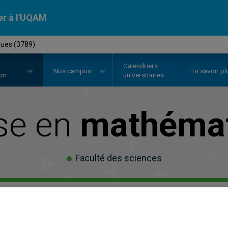
er à l'UQAM
ques (3789)
Calendriers
Nos
campus
En savoir pl
ion
universitaires
ise en
mathéma
Faculté des sciences