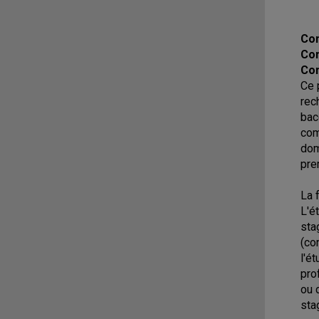
Con
Con
Con
Ce 
rec
bac
com
dom
pre
La 
L'é
sta
(co
l'é
pro
ou 
sta