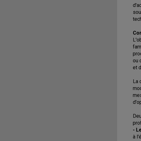
d'a
sou
tec
Con
L'o
fam
pro
ou 
et 
La 
mod
mes
d'o
Deu
pro
- L
à l