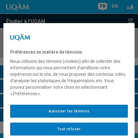
FR
EN
Étudier à l'UQAM
COURS
//
MAT7441
Algorithmes en combinatoire
Préférences en matière de témoins
Nous utilisons des témoins (cookies) afin de collecter des
informations qui nous permettent d’améliorer votre
Description du cours
expérience sur le site, de vous proposer des contenus vidéo,
d’analyser les statistiques de fréquentation, etc. Vous
Horaire - Été 2026
pouvez personnaliser votre choix en sélectionnant
« Préférences ».
Horaire - Automne 2026
Autoriser les témoins
Horaire - Hiver 2027
Tout refuser