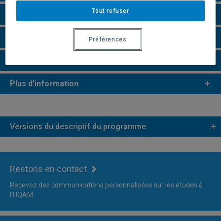
Tout refuser
e
e
Études de 2
et 3
cycles
Remarques et règlements
Préférences
Faire une demande d'admission
Plus d'information
Versions du descriptif du programme
Restons en contact
Recevez des communications personnalisées sur les études à
l'UQAM.