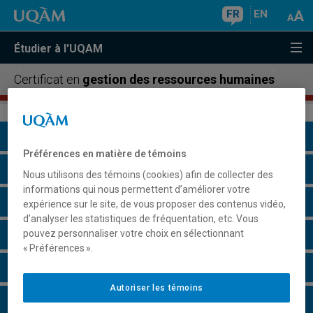
FR
EN
Étudier à l'UQAM
Certificat en
gestion des ressources humaines
Présentation du programme
Préférences en matière de témoins
Conditions d'admission
Nous utilisons des témoins (cookies) afin de collecter des
informations qui nous permettent d’améliorer votre
Cours à suivre et horaires
expérience sur le site, de vous proposer des contenus vidéo,
d’analyser les statistiques de fréquentation, etc. Vous
pouvez personnaliser votre choix en sélectionnant
Grille de cheminement
« Préférences ».
Particularités
Autoriser les témoins
Perspectives professionnelles