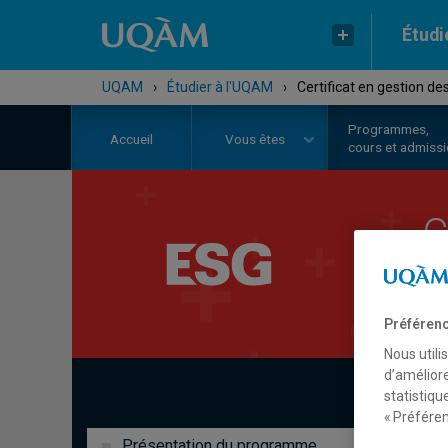
Étudi
UQAM
›
Étudier à l'UQAM
›
Certificat en gestion d
Programmes,
Accueil
Vous êtes
cours et admiss
C
h
Préférenc
Nous utili
d’améliore
statistiqu
« Préféren
Présentation du programme