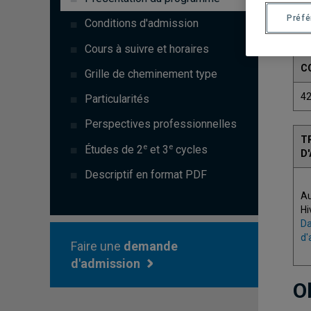
Préf
Conditions d'admission
Cours à suivre et horaires
C
Grille de cheminement type
4
Particularités
Perspectives professionnelles
T
e
e
Études de 2
et 3
cycles
D
Descriptif en format PDF
A
Hi
Da
d'
Faire une
demande
d'admission
O