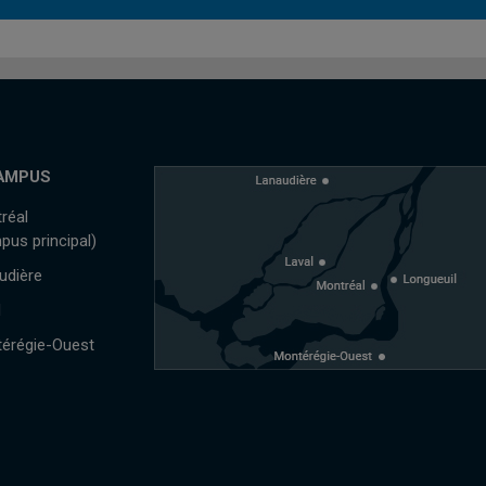
AMPUS
réal
pus principal)
udière
l
érégie-Ouest