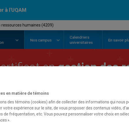
er à l'UQAM
es ressources humaines (4209)
Calendriers
Nos
campus
En savoir pl
ion
universitaires
ertificat en
gestion des 
umaines
es en matière de témoins
sons des témoins (cookies) afin de collecter des informations qui nous 
r votre expérience sur le site, de vous proposer des contenus vidéo, d’a
es de fréquentation, etc. Vous pouvez personnaliser votre choix en séle
ces ».