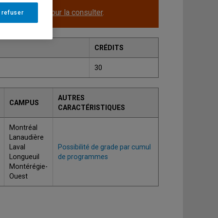
le.
Cliquez ici pour la consulter
.
 refuser
CRÉDITS
30
AUTRES
CAMPUS
CARACTÉRISTIQUES
Montréal
Lanaudière
Laval
Possibilité de grade par cumul
Longueuil
de programmes
Montérégie-
Ouest