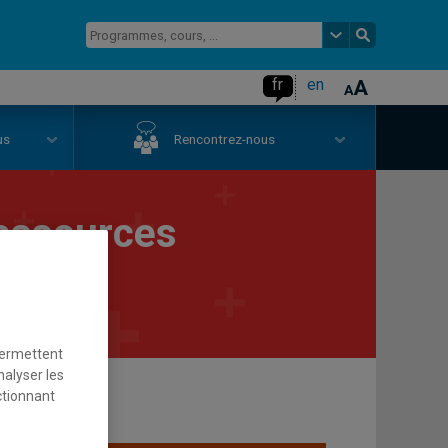
fr
en
us
Rencontrez-nous
ressources
permettent
nalyser les
ctionnant