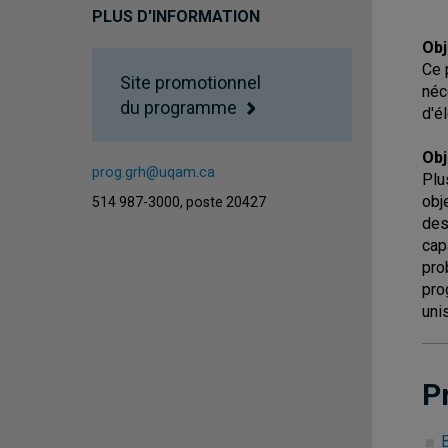
PLUS D'INFORMATION
Obj
Ce 
Site promotionnel
néc
du programme
d'é
Obj
prog.grh@uqam.ca
Plu
obj
514 987-3000, poste 20427
des
cap
pro
pro
uni
P