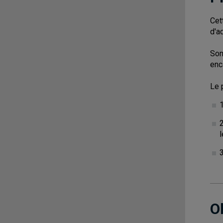
Cet
d'ad
Son
enc
Le 
1
2
l
3
O