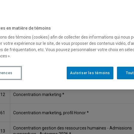
ODE
TITRE
669
Concentration gestion internationale *
es en matière de témoins
sons des témoins (cookies) afin de collecter des informations qui nous 
559
Concentration gestion internationale, profil Honor *
r votre expérience sur le site, de vous proposer des contenus vidéo, d’a
es de fréquentation, etc. Vous pouvez personnaliser votre choix en séle
ces ».
111
Concentration finance *
érences
Autoriser les témoins
Tout
560
Concentration finance, profil Honor *
112
Concentration marketing *
561
Concentration marketing, profil Honor *
Concentration gestion des ressources humaines - Admissions
113