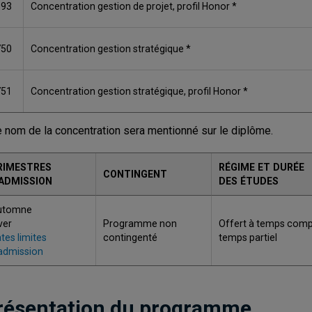
693
Concentration gestion de projet, profil Honor *
750
Concentration gestion stratégique *
751
Concentration gestion stratégique, profil Honor *
e nom de la concentration sera mentionné sur le diplôme.
RIMESTRES
RÉGIME ET DURÉE
CONTINGENT
'ADMISSION
DES ÉTUDES
utomne
ver
Programme non
Offert à temps compl
tes limites
contingenté
temps partiel
admission
résentation du programme