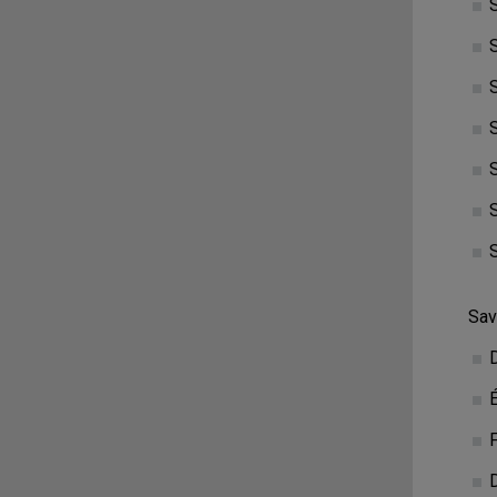
S
S
S
S
Sav
F