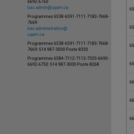
6692-6750:
bac.admin@uqam.ca
6
Programmes 6538-6591-7111-7183-7668-
7669:
6
bac.administration@
uqam.ca
Programmes 6538-6591-7111-7183-7668-
6
7669: 514 987-3000 Poste 8330
Programmes 6584-7112-7113-7333-6690-
6
6692-6750: 514 987-3000 Poste 8268
6
6
6