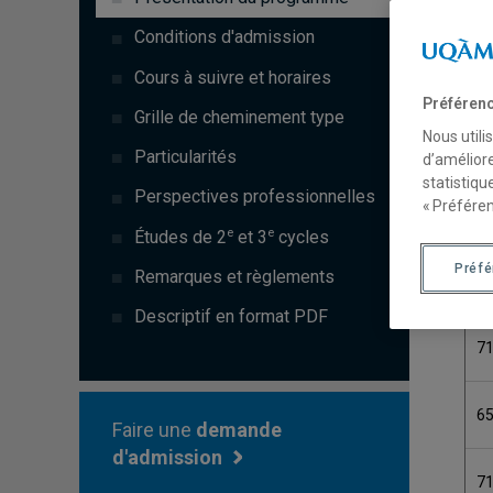
C
Conditions d'admission
Cours à suivre et horaires
7
Préférenc
Grille de cheminement type
Nous utili
6
Particularités
d’améliore
statistiqu
Perspectives professionnelles
« Préféren
7
e
e
Études de 2
et 3
cycles
Préf
Remarques et règlements
6
Descriptif en format PDF
7
6
Faire une
demande
d'admission
7