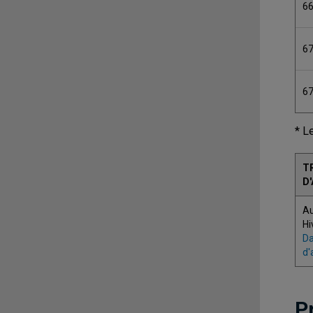
6
6
6
* L
T
D
A
Hi
Da
d'
P