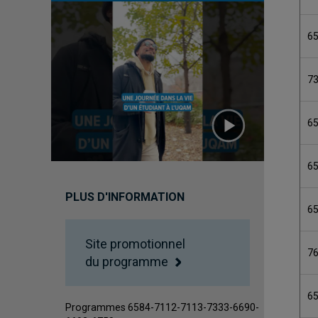
6
7
6
6
PLUS D'INFORMATION
6
Site promotionnel
7
du programme
6
Programmes 6584-7112-7113-7333-6690-