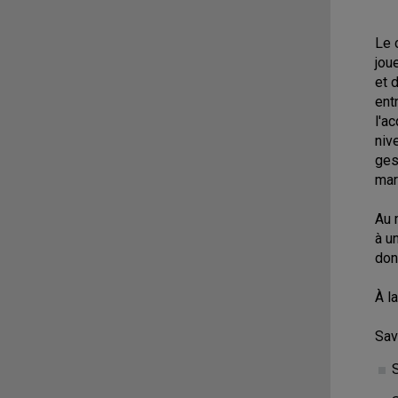
Le 
jou
et 
ent
l'a
niv
ges
mar
Au 
à u
don
À l
Sav