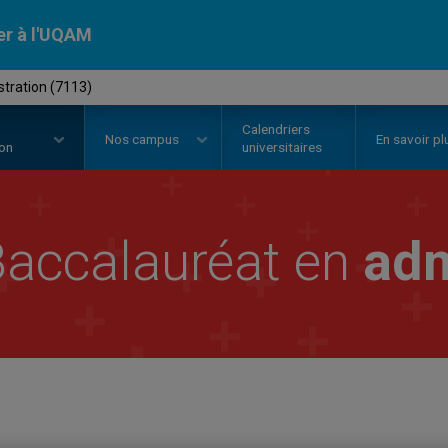
er à l'UQAM
stration (7113)
Calendriers
Nos
campus
En savoir pl
ion
universitaires
accalauréat en
adm