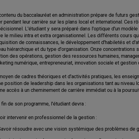
contenu du baccalauréat en administration prépare de futurs gesti
er pendant leur carrière sur les plans local et international. Ces 
décisionnel. L'étudiant y sera préparé dans l'optique d'un modèl
re le milieu intra et extra organisationnel. Les différents cours
cquisition de connaissances, le développement d'habiletés et d'a
eau hiérarchique et du type d'organisation. Onze concentrations so
tion des opérations, gestion des ressources humaines, manageme
keting numérique, entrepreneuriat, innovation sociale et gestion 
moyen de cadres théoriques et d'activités pratiques, les ensei
ne position de leadership dans les organisations tant au niveau l
ne accès à un cheminement de carrière immédiat ou à la poursui
a fin de son programme, l'étudiant devra :
oir intervenir en professionnel de la gestion :
Savoir résoudre avec une vision systémique des problèmes de g