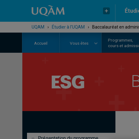
Étudi
UQAM
›
Étudier à l'UQAM
›
Baccalauréat en admini
Programmes,
Accueil
Vous êtes
cours et admiss
B
Présentation du programme