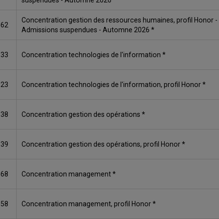
suspendues - Automne 2026 *
Concentration gestion des ressources humaines, profil Honor -
562
Admissions suspendues - Automne 2026 *
333
Concentration technologies de l'information *
523
Concentration technologies de l'information, profil Honor *
538
Concentration gestion des opérations *
539
Concentration gestion des opérations, profil Honor *
668
Concentration management *
558
Concentration management, profil Honor *