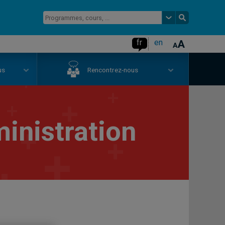
fr
en
us
Rencontrez-nous
inistration