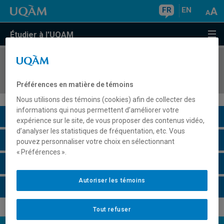
FR
EN
Étudier à l'UQAM
COURS
//
ARV2010
Les contextes de la gestion de l'information
Préférences en matière de témoins
Nous utilisons des témoins (cookies) afin de collecter des
informations qui nous permettent d’améliorer votre
Description du cours
expérience sur le site, de vous proposer des contenus vidéo,
d’analyser les statistiques de fréquentation, etc. Vous
Horaire - Été 2026
pouvez personnaliser votre choix en sélectionnant
« Préférences ».
Horaire - Automne 2026
Autoriser les témoins
Horaire - Hiver 2027
Tout refuser