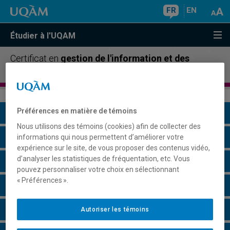
FR
EN
Étudier à l'UQAM
Certificat en
gestion de l'information et des
archives
Préférences en matière de témoins
Présentation du programme
Nous utilisons des témoins (cookies) afin de collecter des
Conditions d'admission
informations qui nous permettent d’améliorer votre
expérience sur le site, de vous proposer des contenus vidéo,
d’analyser les statistiques de fréquentation, etc. Vous
Cours à suivre et horaires
pouvez personnaliser votre choix en sélectionnant
« Préférences ».
Grille de cheminement
Particularités
Autoriser les témoins