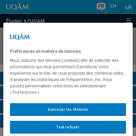
FR
EN
Étudier à l'UQAM
COURS
//
JUR6621
Régime d'indemnisation des accidents du travail
Préférences en matière de témoins
et des maladies professionnelles
Nous utilisons des témoins (cookies) afin de collecter des
informations qui nous permettent d’améliorer votre
expérience sur le site, de vous proposer des contenus vidéo,
Description du cours
d’analyser les statistiques de fréquentation, etc. Vous
pouvez personnaliser votre choix en sélectionnant
Horaire - Été 2026
« Préférences ».
Horaire - Automne 2026
Autoriser les témoins
Horaire - Hiver 2027
Tout refuser