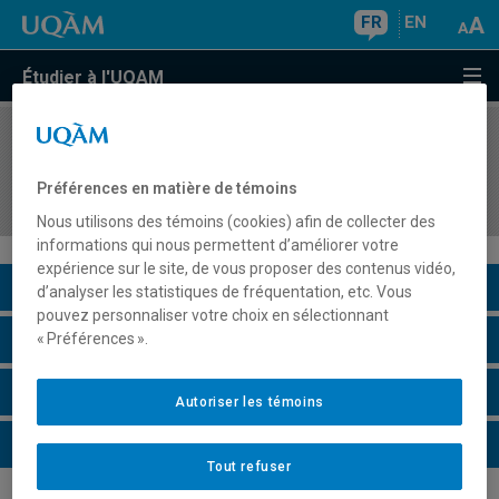
FR
EN
Étudier à l'UQAM
COURS
//
JUR6636
Droit international des droits économiques et
Préférences en matière de témoins
sociaux de la personne
Nous utilisons des témoins (cookies) afin de collecter des
informations qui nous permettent d’améliorer votre
expérience sur le site, de vous proposer des contenus vidéo,
Description du cours
d’analyser les statistiques de fréquentation, etc. Vous
pouvez personnaliser votre choix en sélectionnant
Horaire - Été 2026
« Préférences ».
Horaire - Automne 2026
Autoriser les témoins
Horaire - Hiver 2027
Tout refuser