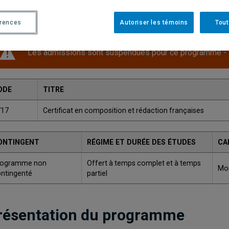
Une version plus récente de ce programme est disponib
érences
Autoriser les témoins
Tout
Les admissions sont suspendues pour ce programme -
ODE
TITRE
717
Certificat en composition et rédaction françaises
ONTINGENT
RÉGIME ET DURÉE DES ÉTUDES
CA
rogramme non
Offert à temps complet et à temps
Mon
ntingenté
partiel
résentation du programme