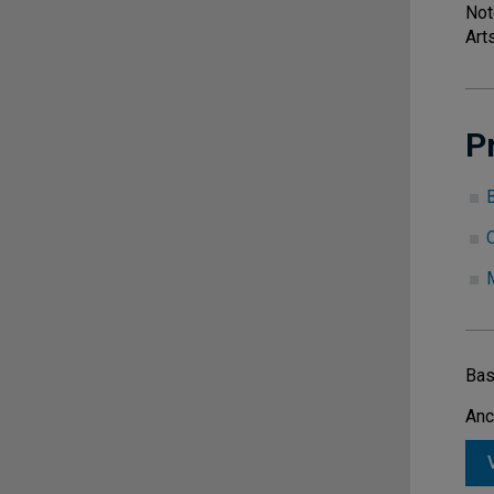
Not
Arts
P
B
C
M
Bas
Anc