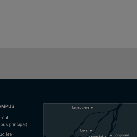
AMPUS
réal
pus principal)
udière