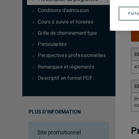
Conditions d'admission
Préf
Cours à suivre et horaires
Grille de cheminement type
Particularités
C
Perspectives professionnelles
Remarques et règlements
4
Descriptif en format PDF
C
P
co
PLUS D'INFORMATION
P
Site promotionnel