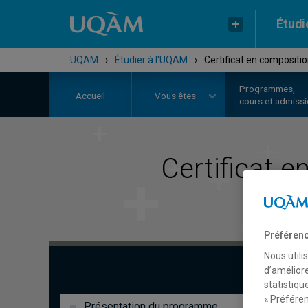
Étudi
UQAM
›
Étudier à l'UQAM
›
Certificat en compositio
Programmes,
Accueil
Vous êtes
cours et admiss
Certificat e
Préférenc
Nous utili
d’améliore
statistiqu
« Préféren
Présentation du programme