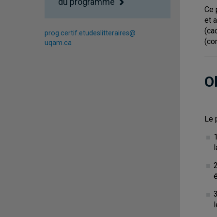
du programme
Ce 
et 
(ca
prog.certif.etudeslitteraires@
(co
uqam.ca
O
Le 
l
2
é
3
l