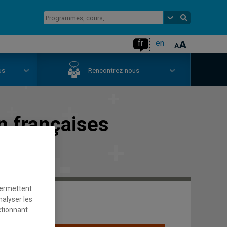
fr
en
us
Rencontrez-nous
n françaises
permettent
nalyser les
ctionnant