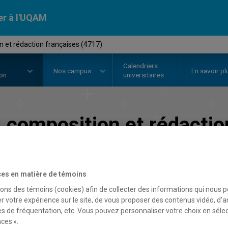
er à l'UQAM
n et rédaction françaises (4717)
Calendriers
Nos
campus
En savoir pl
ion
universitaires
n
composition et rédactio
Faculté des arts
es en matière de témoins
sons des témoins (cookies) afin de collecter des informations qui nous 
r votre expérience sur le site, de vous proposer des contenus vidéo, d’a
es de fréquentation, etc. Vous pouvez personnaliser votre choix en séle
ces ».