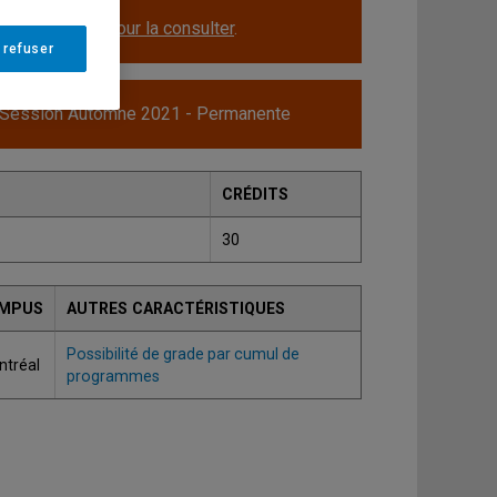
le.
Cliquez ici pour la consulter
.
 refuser
 Session Automne 2021 - Permanente
CRÉDITS
30
MPUS
AUTRES CARACTÉRISTIQUES
Possibilité de grade par cumul de
tréal
programmes