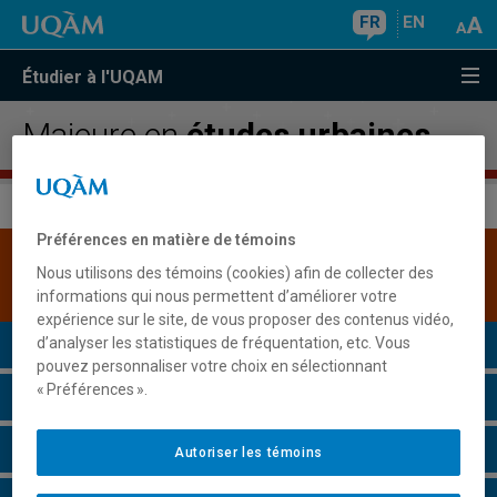
FR
EN
Étudier à l'UQAM
Majeure en
études urbaines
Préférences en matière de témoins
Une version plus récente de ce programme est
Nous utilisons des témoins (cookies) afin de collecter des
disponible.
Cliquez ici pour la consulter
.
informations qui nous permettent d’améliorer votre
expérience sur le site, de vous proposer des contenus vidéo,
Présentation du programme
d’analyser les statistiques de fréquentation, etc. Vous
pouvez personnaliser votre choix en sélectionnant
« Préférences ».
Conditions d'admission
Cours à suivre et horaires
Autoriser les témoins