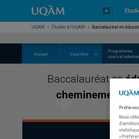
Étudi
UQAM
›
Étudier à l'UQAM
›
Baccalauréat en éducat
Programmes,
Accueil
Vous êtes
cours et admiss
Baccalauréat en
éd
cheminement inté
Préférenc
Nous utili
d’améliore
statistiqu
« Préféren