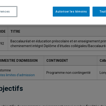
érences
Autoriser les témoins
Tout
Une version plus récente de ce programme est disponib
ODE
TITRE
Baccalauréat en éducation préscolaire et en enseignement prim
592
cheminement intégré Diplôme d'études collégiales/Baccalauré
RIMESTRE D'ADMISSION
CONTINGENT
CA
utomne
Programme non contingenté
Lon
tes limites d'admission
bjectifs