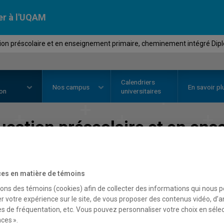
er à l'UQAM
ion préscolaire et en enseignement primaire, cheminement intégré Dipl
Calendriers
Nos
campus
En savoir pl
ion
universitaires
ucation préscolaire et en ens
gré Diplôme d'études collégi
Faculté des sciences de l'éducation
es en matière de témoins
sons des témoins (cookies) afin de collecter des informations qui nous 
r votre expérience sur le site, de vous proposer des contenus vidéo, d’a
es de fréquentation, etc. Vous pouvez personnaliser votre choix en séle
ces ».