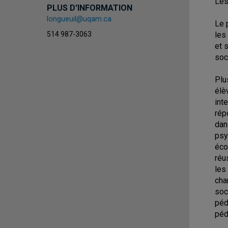
Les
PLUS D'INFORMATION
longueuil@uqam.ca
Le 
514 987-3063
les
et 
soc
Plu
élè
int
rép
dan
psy
éco
réu
les
cha
soc
péd
péd