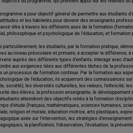
 objectifs du programme, qui prennent appui sur les finalités du p
programme a pour objectif général de permettre aux étudiants d
 attitudes et les habiletés pour devenir des enseignants professi
savoir-être à travers les différents axes de la formation (formatio
ial, philosophique et psychologique de l'éducation, et formation
s particulièrement, les étudiants, par la formation pratique, démon
ves au niveau préscolaire et primaire; à accepter la différence, 
ervenir auprès des différents types d'enfants; interagir avec d'au
ondre aux exigences liées aux différentes tâches de la profession
s un processus de formation continue. Par la formation aux aspect
chologique de l'éducation, ils acquerront des connaissances sur 
le, société); les diversités culturelles, les valeurs, l'ethnicité; l
ssite des élèves; la profession enseignante, le développement d
 étudiants atteindront des objectifs reliés à la formation discipli
mps d'étude (français, mathématiques, sciences humaines, scienc
iale, religion et morale, éducation motrice, arts plastiques, expr
agogique axée sur l'intervention, les stratégies d'enseignement
agogiques, la planification, l'observation, l'évaluation, la prévent