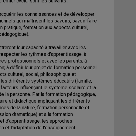
remier cycle, sont les suivants :
'acquérir les connaissances et de développer
onnels qui maîtrisent les savoirs, savoir-faire
n pratique, formation aux aspects culturel,
 pédagogique).
treront leur capacité à travailler avec les
à respecter les rythmes d'apprentissage; à
tres professionnels et avec les parents; à
; à définir leur projet de formation personnel
s culturel, social, philosophique et
les différents systèmes éducatifs (famille,
es facteurs influençant le système scolaire et la
e la personne. Par la formation pédagogique,
naire et didactique impliquant les différents
es de la nature, formation personnelle et
ession dramatique) et à la formation
 et d'apprentissage, les approches
ion et l'adaptation de l'enseignement.