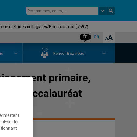
ôme d'études collégiales/Baccalauréat (7592)
fr
en
us
Rencontrez-nous
eignement primaire,
ales/Baccalauréat
permettent
nalyser les
ctionnant