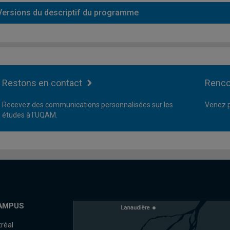
Versions du descriptif du programme
Restons en contact
Renco
Recevez des communications personnalisées sur les
Venez p
études à l'UQAM.
AMPUS
réal