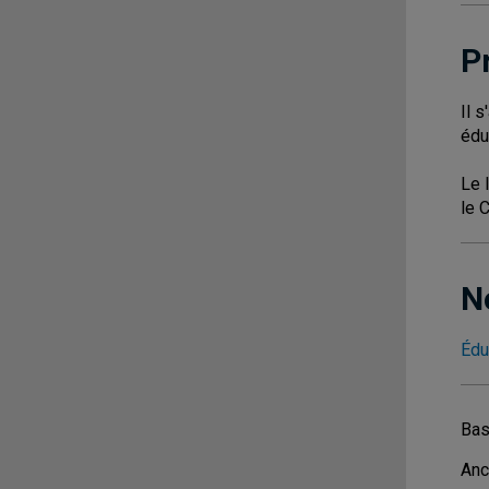
P
Il 
édu
Le 
le 
N
Édu
Bas
Anc