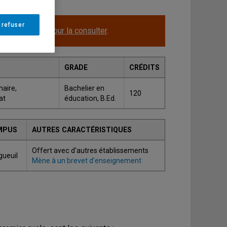
 refuser
le.
Cliquez ici pour la consulter
.
GRADE
CRÉDITS
aire,
Bachelier en
120
at
éducation, B.Ed.
MPUS
AUTRES CARACTÉRISTIQUES
Offert avec d'autres établissements
gueuil
Mène à un brevet d'enseignement