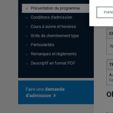
Présentation du programme
Préf
Conditions d'admission
Cours à suivre et horaires
C
Grille de cheminement type
Particularités
7
Remarques et règlements
Descriptif en format PDF
T
A
Da
Faire une
demande
O
d'admission