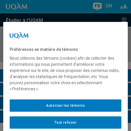
FR
EN
Étudier à l'UQAM
COURS
//
DDD3410
Didactique de l'univers social (sciences
Préférences en matière de témoins
humaines) au préscolaire et au primaire
Nous utilisons des témoins (cookies) afin de collecter des
informations qui nous permettent d’améliorer votre
expérience sur le site, de vous proposer des contenus vidéo,
Description du cours
d’analyser les statistiques de fréquentation, etc. Vous
pouvez personnaliser votre choix en sélectionnant
Horaire - Été 2026
« Préférences ».
Horaire - Automne 2026
Autoriser les témoins
Horaire - Hiver 2027
Tout refuser