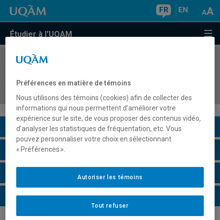
FR
EN
Étudier à l'UQAM
COURS
//
DDD3651
Application des technologies de l'information et
Préférences en matière de témoins
de la communication en enseignement
Nous utilisons des témoins (cookies) afin de collecter des
informations qui nous permettent d’améliorer votre
expérience sur le site, de vous proposer des contenus vidéo,
Description du cours
d’analyser les statistiques de fréquentation, etc. Vous
pouvez personnaliser votre choix en sélectionnant
Horaire - Été 2026
« Préférences ».
Horaire - Automne 2026
Autoriser les témoins
Horaire - Hiver 2027
Tout refuser