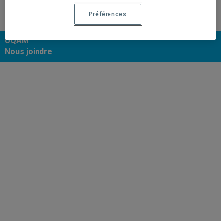
une seconde fois en version papier au Registrariat.
Préférences
UQAM
Nous joindre