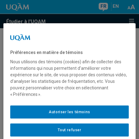
FR
EN
Étudier à l'UQAM
Si je dépose une demande
d'admission en ligne, dois-je
Préférences en matière de témoins
uniquement transmettre des pièces
Nous utilisons des témoins (cookies) afin de collecter des
informations qui nous permettent d’améliorer votre
en format électronique?
expérience sur le site, de vous proposer des contenus vidéo,
d’analyser les statistiques de fréquentation, etc. Vous
pouvez personnaliser votre choix en sélectionnant
« Préférences ».
Non. Si vous n’êtes pas en mesure de transmettre toutes
les
pièces requises
en format électronique, vous pouvez
les faire parvenir par la
poste ou en personne
en y joignant
Autoriser les témoins
votre bordereau personnalisé disponible dans l'
admission
en ligne
.
Tout refuser
Une pièce déposée en ligne ne doit pas être transmise