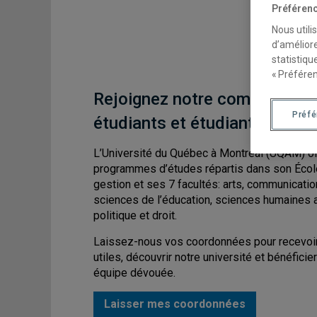
Préférenc
Nous utili
d’améliore
statistiqu
« Préféren
Rejoignez notre communauté 
Préf
étudiants et étudiantes!
L’Université du Québec à Montréal (UQAM) of
programmes d’études répartis dans son Écol
gestion et ses 7 facultés: arts, communicatio
sciences de l’éducation, sciences humaines 
politique et droit.
Laissez-nous vos coordonnées pour recevoir
utiles, découvrir notre université et bénéficie
équipe dévouée.
Laisser mes coordonnées