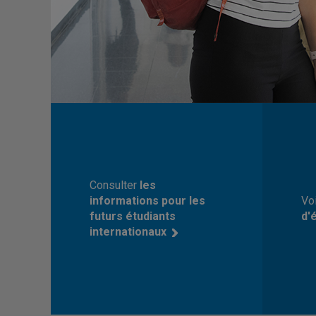
Consulter
les
informations pour les
Vo
futurs étudiants
d'
internationaux