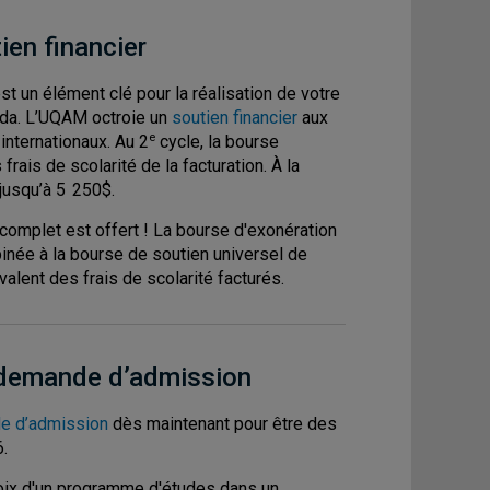
ien financier
st un élément clé pour la réalisation de votre
ada. L’UQAM octroie un
soutien financier
aux
e
internationaux. Au 2
cycle, la bourse
frais de scolarité de la facturation. À la
r jusqu’à 5 250$.
 complet est offert ! La bourse d'exonération
inée à la bourse de soutien universel de
valent des frais de scolarité facturés.
 demande d’admission
e d’admission
dès maintenant pour être des
.
oix d'un programme d'études dans un