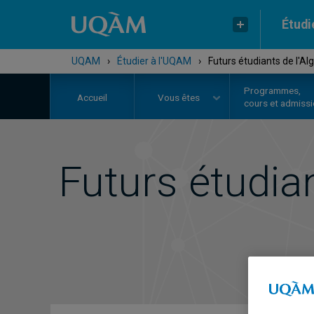
Étudi
UQAM
›
Étudier à l'UQAM
›
Futurs étudiants de l'Alg
Programmes,
Accueil
Vous êtes
cours et admiss
Futurs étudia