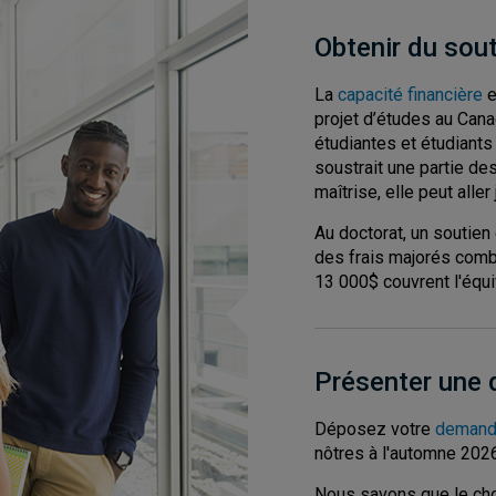
Obtenir du sout
La
capacité financière
e
projet d’études au Can
étudiantes et étudiants 
soustrait une partie des 
maîtrise, elle peut alle
Au doctorat, un soutien
des frais majorés comb
13 000$ couvrent l'équi
Présenter une
Déposez votre
demand
nôtres à l'automne 2026
Nous savons que le ch