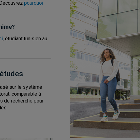
. Découvrez
pourquoi
anime?
ni
, étudiant tunisien au
’études
asé sur le système
torat, comparable à
res de recherche pour
des.