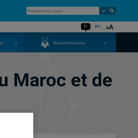
fr
en
us
Rencontrez-nous
du Maroc et de