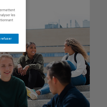
permettent
nalyser les
ctionnant
 refuser