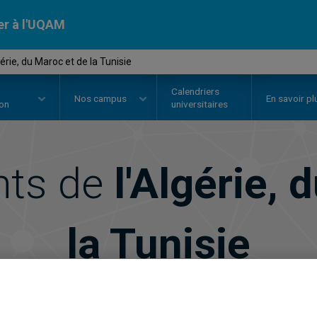
er à l'UQAM
érie, du Maroc et de la Tunisie
Calendriers
Nos
campus
En savoir pl
ion
universitaires
nts de
l'Algérie, 
la Tunisie