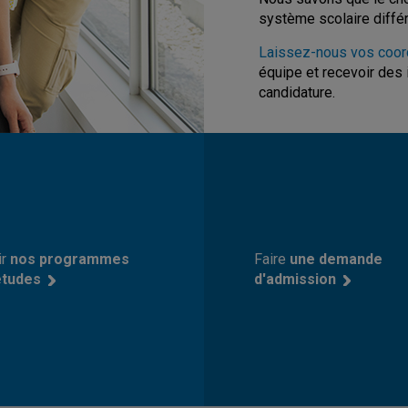
système scolaire différe
Laissez-nous vos coo
équipe et recevoir des 
candidature.
ir
nos programmes
Faire
une demande
études
d'admission