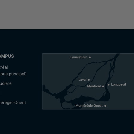
AMPUS
réal
pus principal)
udière
l
érégie-Ouest