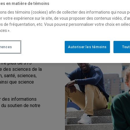
es en matière de témoins
sons des témoins (cookies) afin de collecter des informations qui nous 
r votre expérience sur le site, de vous proposer des contenus vidéo, d’a
es de fréquentation, etc. Vous pouvez personnaliser votre choix en séle
ces ».
de futurs
érences
Autoriser les témoins
Tout
fre plus de 375
e des sciences de la
n, santé, sciences,
ainsi que science
 des informations
r du soutien de notre