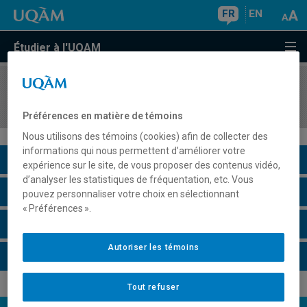
FR
EN
Étudier à l'UQAM
COURS
//
ACT2025
Mathématiques financières I
Préférences en matière de témoins
Nous utilisons des témoins (cookies) afin de collecter des
informations qui nous permettent d’améliorer votre
Description du cours
expérience sur le site, de vous proposer des contenus vidéo,
d’analyser les statistiques de fréquentation, etc. Vous
Horaire - Été 2026
pouvez personnaliser votre choix en sélectionnant
« Préférences ».
Horaire - Automne 2026
Autoriser les témoins
Horaire - Hiver 2027
Tout refuser