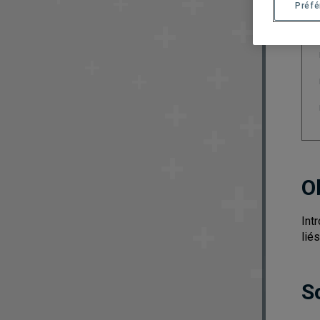
Préf
O
Int
lié
S