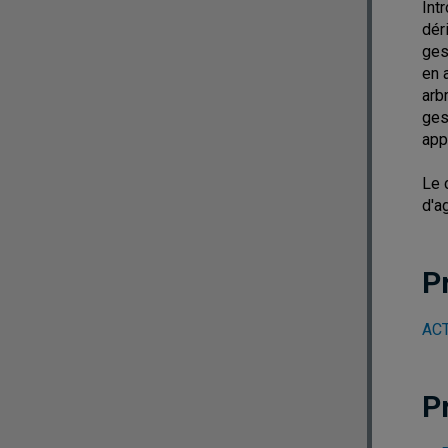
Int
dér
ges
en 
arb
ges
app
Le 
d'a
P
ACT
P