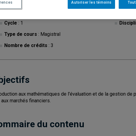
érences
Autoriser les témoins
Tout
Cycle
: 1
Discipl
Type de cours
: Magistral
Nombre de crédits
: 3
bjectifs
roduction aux mathématiques de l'évaluation et de la gestion de 
s aux marchés financiers.
ommaire du contenu