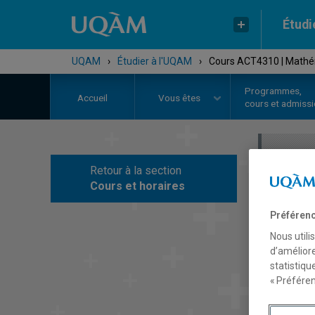
Étudi
UQAM
›
Étudier à l'UQAM
›
Cours ACT4310 | Mathéma
Programmes,
Accueil
Vous êtes
cours et admiss
Retour à la section
C
Cours et horaires
Préférenc
Nous utili
d’améliore
statistiqu
« Préféren