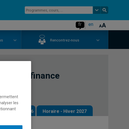
fr
en
us
Rencontrez-nous
s de la finance
permettent
nalyser les
ctionnant
 - Automne 2026
Horaire - Hiver 2027