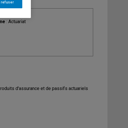
 refuser
ine
: Actuariat
produits d'assurance et de passifs actuariels