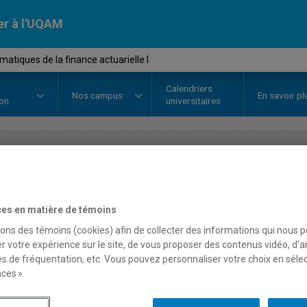
er à l'UQAM
tiques de la finance actuarielle I
Calendriers
Nos
campus
En savoir pl
ion
universitaires
OURS
//
ACT4310
-
Mathématique
actuarielle I
es en matière de témoins
sons des témoins (cookies) afin de collecter des informations qui nous 
r votre expérience sur le site, de vous proposer des contenus vidéo, d’a
es de fréquentation, etc. Vous pouvez personnaliser votre choix en séle
Description
Horaire - Été 2026
Horaire
ces ».