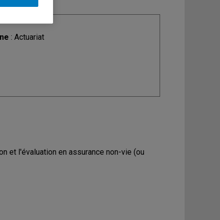
ine
: Actuariat
ion et l'évaluation en assurance non-vie (ou