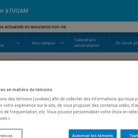
er à l'UQAM
s actuariels en assurance non-vie
Calendriers
Nos
campus
En savoir pl
ion
universitaires
OURS
//
ACT6061
-
Modèles actua
es en matière de témoins
non-vie
sons des témoins (cookies) afin de collecter des informations qui nous 
r votre expérience sur le site, de vous proposer des contenus vidéo, d’a
es de fréquentation, etc. Vous pouvez personnaliser votre choix en séle
ces ».
Description
Horaire - Été 2026
Horaire
érences
Autoriser les témoins
Tout