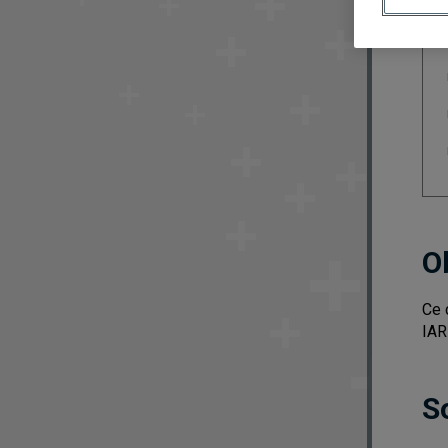
O
Ce 
IAR
S