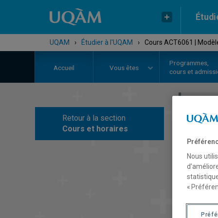
Étudi
UQAM
›
Étudier à l'UQAM
›
Cours ACT6061 | Modèle
Programmes,
Accueil
Vous êtes
cours et admiss
Retour à la section
C
Cours et horaires
Préférenc
Nous utili
d’améliore
statistiqu
« Préféren
Préf