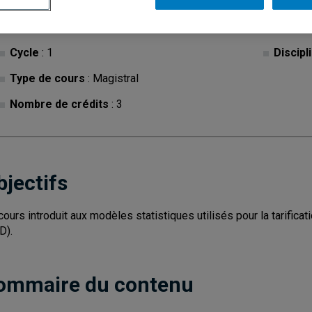
Cycle
: 1
Discipl
Type de cours
: Magistral
Nombre de crédits
: 3
bjectifs
cours introduit aux modèles statistiques utilisés pour la tarificat
D).
ommaire du contenu