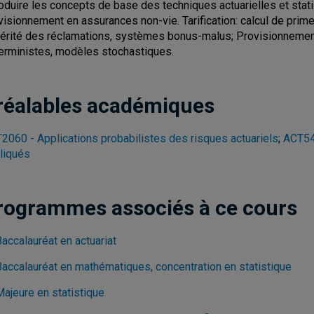
roduire les concepts de base des techniques actuarielles et statis
visionnement en assurances non-vie. Tarification: calcul de prim
érité des réclamations, systèmes bonus-malus; Provisionnemen
erministes, modèles stochastiques.
réalables académiques
2060 - Applications probabilistes des risques actuariels
;
ACT540
liqués
rogrammes associés à ce cours
accalauréat en actuariat
Baccalauréat en mathématiques, concentration en statistique
Majeure en statistique