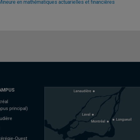
Mineure en mathématiques actuarielles et financières
AMPUS
réal
pus principal)
udière
l
érégie-Ouest