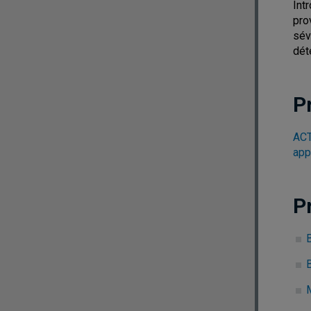
Int
pro
sév
dét
P
ACT
app
P
B