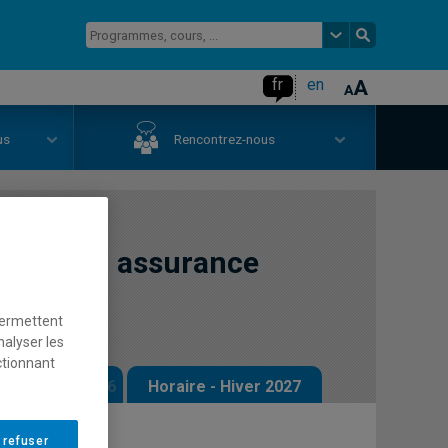
fr
en
us
Rencontrez-nous
riels en assurance
permettent
nalyser les
ctionnant
 - Automne 2026
Horaire - Hiver 2027
 refuser