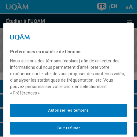
FR
EN
Étudier à l'UQAM
COURS
//
ADM9001
Introduction à la gestion des ressources
Préférences en matière de témoins
humaines dans le secteur des sciences
Nous utilisons des témoins (cookies) afin de collecter des
biologiques
informations qui nous permettent d’améliorer votre
expérience sur le site, de vous proposer des contenus vidéo,
d’analyser les statistiques de fréquentation, etc. Vous
Description du cours
pouvez personnaliser votre choix en sélectionnant
« Préférences ».
Horaire - Été 2026
Autoriser les témoins
Horaire - Automne 2026
Tout refuser
Horaire - Hiver 2027