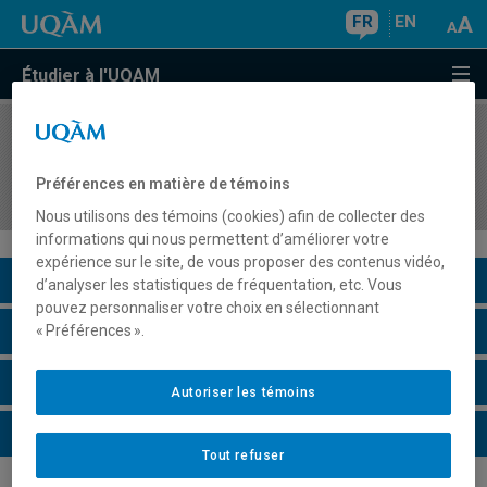
FR
EN
Étudier à l'UQAM
COURS
//
ADM993Z
Gestion des connaissances : fondements,
Préférences en matière de témoins
théories et approches
Nous utilisons des témoins (cookies) afin de collecter des
informations qui nous permettent d’améliorer votre
expérience sur le site, de vous proposer des contenus vidéo,
Description du cours
d’analyser les statistiques de fréquentation, etc. Vous
pouvez personnaliser votre choix en sélectionnant
Horaire - Été 2026
« Préférences ».
Horaire - Automne 2026
Autoriser les témoins
Horaire - Hiver 2027
Tout refuser