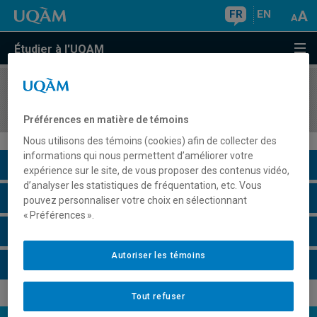
FR
EN
Étudier à l'UQAM
COURS
//
ALL1100
Allemand I (A1.1)
Préférences en matière de témoins
Nous utilisons des témoins (cookies) afin de collecter des
informations qui nous permettent d’améliorer votre
Description du cours
expérience sur le site, de vous proposer des contenus vidéo,
d’analyser les statistiques de fréquentation, etc. Vous
Horaire - Été 2026
pouvez personnaliser votre choix en sélectionnant
« Préférences ».
Horaire - Automne 2026
Autoriser les témoins
Horaire - Hiver 2027
Tout refuser