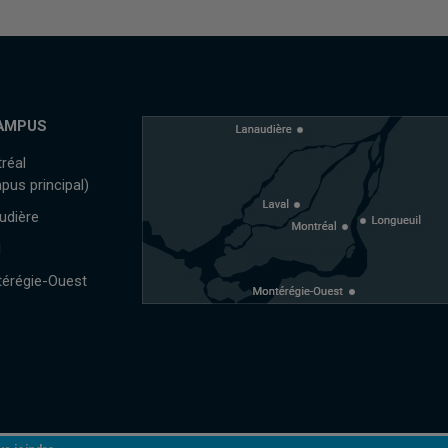
AMPUS
réal
pus principal)
udière
l
érégie-Ouest