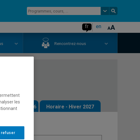
fr
en
us
Rencontrez-nous
1.2)
permettent
nalyser les
 - Automne 2026
Horaire - Hiver 2027
ctionnant
 refuser