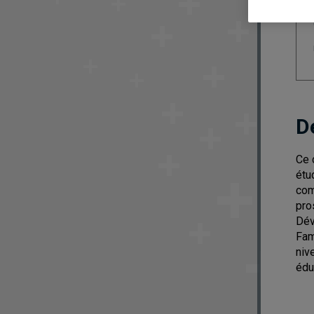
D
Ce 
étu
com
pro
Dév
Fam
niv
édu