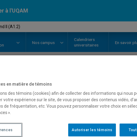
er à l'UQAM
d II (A1.2)
Calendriers
Nos
campus
En savoir pl
ion
universitaires
OURS
//
ALL1200
-
Allemand II (A
es en matière de témoins
sons des témoins (cookies) afin de collecter des informations qui nous 
r votre expérience sur le site, de vous proposer des contenus vidéo, d’a
Description
Horaire - Été 2026
Horaire
es de fréquentation, etc. Vous pouvez personnaliser votre choix en séle
ces ».
érences
Autoriser les témoins
Tout