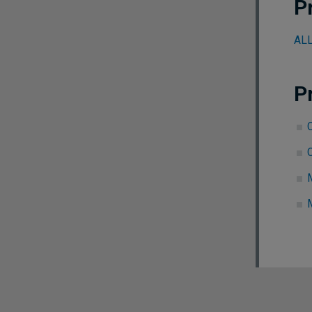
P
ALL
P
C