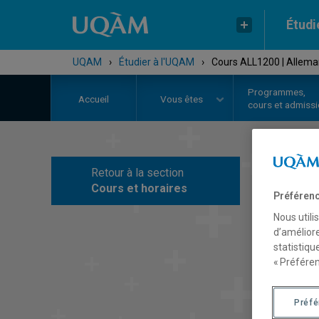
Étudi
UQAM
›
Étudier à l'UQAM
›
Cours ALL1200 | Alleman
Programmes,
Accueil
Vous êtes
cours et admiss
Retour à la section
C
Cours et horaires
Préférenc
Nous utili
d’améliore
statistiqu
« Préféren
Préf