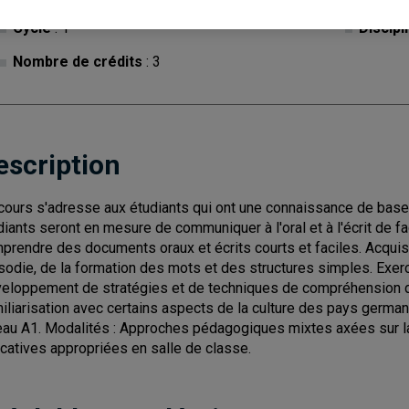
Cycle
: 1
Discipl
Nombre de crédits
: 3
escription
cours s'adresse aux étudiants qui ont une connaissance de base d
diants seront en mesure de communiquer à l'oral et à l'écrit de f
prendre des documents oraux et écrits courts et faciles. Acquisi
sodie, de la formation des mots et des structures simples. Exerc
eloppement de stratégies et de techniques de compréhension d
iliarisation avec certains aspects de la culture des pays germa
eau A1. Modalités : Approches pédagogiques mixtes axées sur la
catives appropriées en salle de classe.