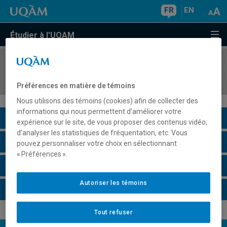
FR
EN
Étudier à l'UQAM
COURS
//
ALL2000
Allemand III (A2.1)
Préférences en matière de témoins
Nous utilisons des témoins (cookies) afin de collecter des
informations qui nous permettent d’améliorer votre
Description du cours
expérience sur le site, de vous proposer des contenus vidéo,
d’analyser les statistiques de fréquentation, etc. Vous
Horaire - Été 2026
pouvez personnaliser votre choix en sélectionnant
« Préférences ».
Horaire - Automne 2026
Autoriser les témoins
Horaire - Hiver 2027
Tout refuser