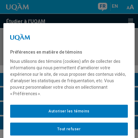
FR
EN
Étudier à l'UQAM
COURS
//
ALL2010
Introduction à la compréhension de documents
Préférences en matière de témoins
écrits en allemand (A2.1)
Nous utilisons des témoins (cookies) afin de collecter des
informations qui nous permettent d’améliorer votre
expérience sur le site, de vous proposer des contenus vidéo,
Description du cours
d’analyser les statistiques de fréquentation, etc. Vous
pouvez personnaliser votre choix en sélectionnant
Horaire - Été 2026
« Préférences ».
Horaire - Automne 2026
Autoriser les témoins
Horaire - Hiver 2027
Tout refuser