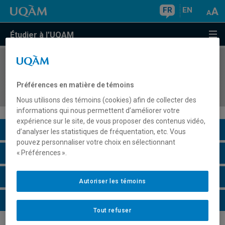
FR
EN
Étudier à l'UQAM
COURS
//
ALL2010
Introduction à la compréhension de documents
Préférences en matière de témoins
écrits en allemand (A2.1)
Nous utilisons des témoins (cookies) afin de collecter des
informations qui nous permettent d’améliorer votre
expérience sur le site, de vous proposer des contenus vidéo,
Description du cours
d’analyser les statistiques de fréquentation, etc. Vous
pouvez personnaliser votre choix en sélectionnant
Horaire - Été 2026
« Préférences ».
Horaire - Automne 2026
Autoriser les témoins
Horaire - Hiver 2027
Tout refuser