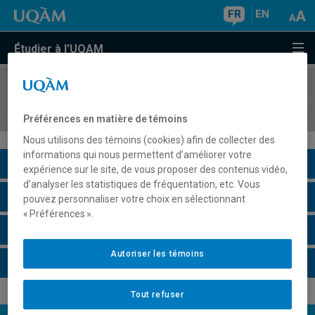
FR
EN
Étudier à l'UQAM
COURS
//
ALL4030
L'allemand à travers les sujets d'actualité (B1.1)
Préférences en matière de témoins
Nous utilisons des témoins (cookies) afin de collecter des
informations qui nous permettent d’améliorer votre
Description du cours
expérience sur le site, de vous proposer des contenus vidéo,
d’analyser les statistiques de fréquentation, etc. Vous
Horaire - Été 2026
pouvez personnaliser votre choix en sélectionnant
« Préférences ».
Horaire - Automne 2026
Autoriser les témoins
Horaire - Hiver 2027
Tout refuser