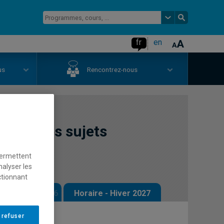
fr
en
us
Rencontrez-nous
ravers les sujets
permettent
nalyser les
ctionnant
 - Automne 2026
Horaire - Hiver 2027
 refuser