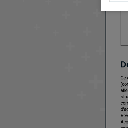
D
Ce 
(co
all
str
com
d'a
Rév
Acq