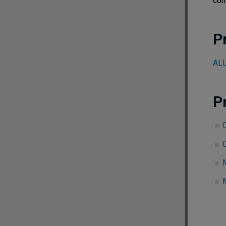
com
P
ALL
P
C