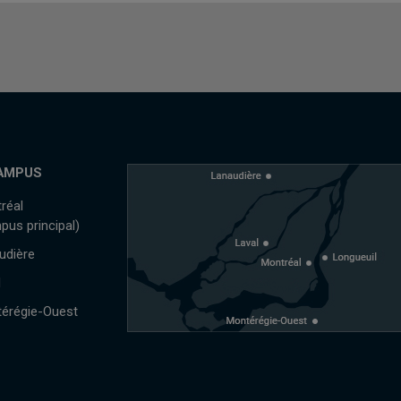
AMPUS
réal
pus principal)
udière
l
érégie-Ouest