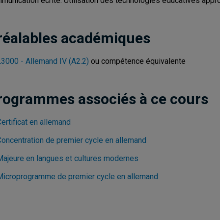
munication écrite. Utilisation des technologies éducatives appr
réalables académiques
3000 - Allemand IV (A2.2)
ou compétence équivalente
rogrammes associés à ce cours
ertificat en allemand
Concentration de premier cycle en allemand
Majeure en langues et cultures modernes
Microprogramme de premier cycle en allemand