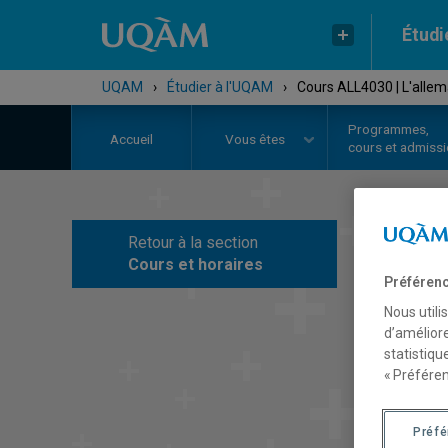
Étudi
UQAM
›
Étudier à l'UQAM
›
Cours ALL4030 | L'allema
Programmes,
Accueil
Vous êtes
cours et admiss
Retour à la section
C
Cours et horaires
Préférenc
Nous utili
d’améliore
statistiqu
« Préféren
Préf