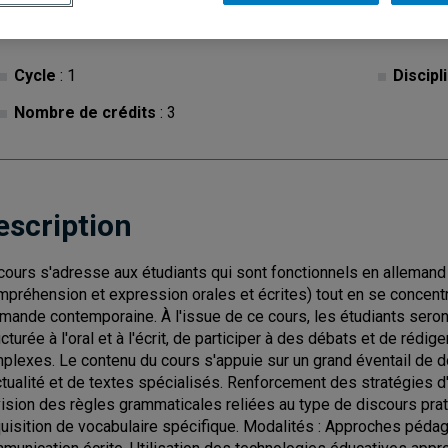
Cycle
: 1
Discipl
Nombre de crédits
: 3
escription
cours s'adresse aux étudiants qui sont fonctionnels en allemand
mpréhension et expression orales et écrites) tout en se concentr
emande contemporaine. À l'issue de ce cours, les étudiants sero
ucturée à l'oral et à l'écrit, de participer à des débats et de rédi
plexes. Le contenu du cours s'appuie sur un grand éventail de
ctualité et de textes spécialisés. Renforcement des stratégies d'
ision des règles grammaticales reliées au type de discours pra
uisition de vocabulaire spécifique. Modalités : Approches péda