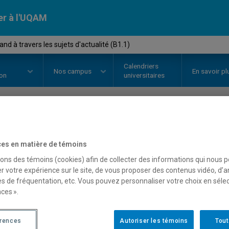
er à l'UQAM
nd à travers les sujets d'actualité (B1.1)
Calendriers
Nos
campus
En savoir pl
ion
universitaires
OURS
//
ALL4030
-
L'allemand à t
es en matière de témoins
d'actualité (B1.1)
sons des témoins (cookies) afin de collecter des informations qui nous 
r votre expérience sur le site, de vous proposer des contenus vidéo, d’a
es de fréquentation, etc. Vous pouvez personnaliser votre choix en séle
ces ».
Description
Horaire - Été 2026
Horaire
érences
Autoriser les témoins
Tout