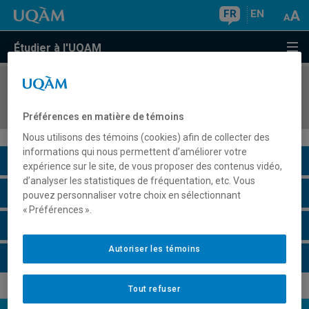
FR
EN
Étudier à l'UQAM
COURS
//
ANG2151
Speech Perception I
Préférences en matière de témoins
Nous utilisons des témoins (cookies) afin de collecter des
informations qui nous permettent d’améliorer votre
Description du cours
expérience sur le site, de vous proposer des contenus vidéo,
d’analyser les statistiques de fréquentation, etc. Vous
Horaire - Été 2026
pouvez personnaliser votre choix en sélectionnant
« Préférences ».
Horaire - Automne 2026
Autoriser les témoins
Horaire - Hiver 2027
Tout refuser