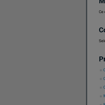
M
Ce 
C
Sel
P
C
C