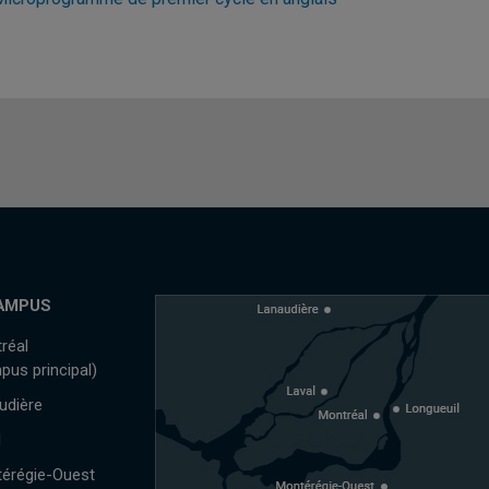
AMPUS
réal
pus principal)
udière
l
érégie-Ouest