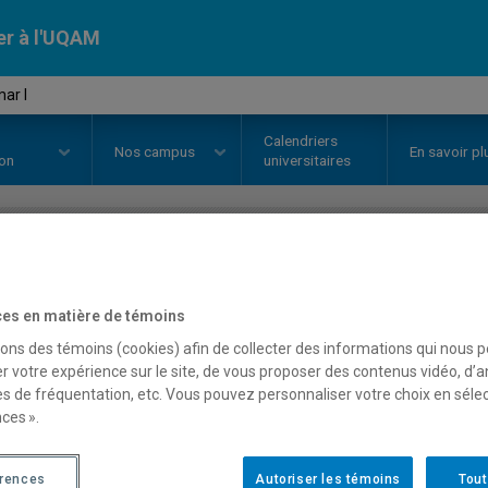
er à l'UQAM
ar I
Calendriers
Nos
campus
En savoir pl
ion
universitaires
OURS
//
ANG2154
-
Grammar I
es en matière de témoins
sons des témoins (cookies) afin de collecter des informations qui nous 
Description
Horaire - Été 2026
Horaire
r votre expérience sur le site, de vous proposer des contenus vidéo, d’a
es de fréquentation, etc. Vous pouvez personnaliser votre choix en séle
ces ».
érences
Autoriser les témoins
Tout