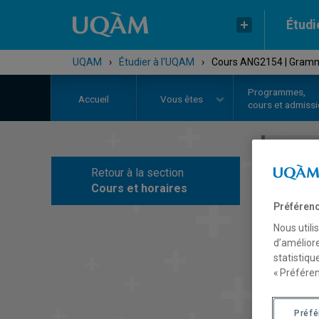
Étudi
UQAM
›
Étudier à l'UQAM
›
Cours ANG2154 | Gramm
Programmes,
Accueil
Vous êtes
cours et admiss
Retour à la section
C
Cours et horaires
Préférenc
Nous utili
d’améliore
statistiqu
« Préféren
Préf