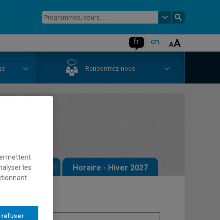
fr
en
us
Rencontrez-nous
permettent
 - Automne 2026
Horaire - Hiver 2027
nalyser les
ctionnant
 refuser