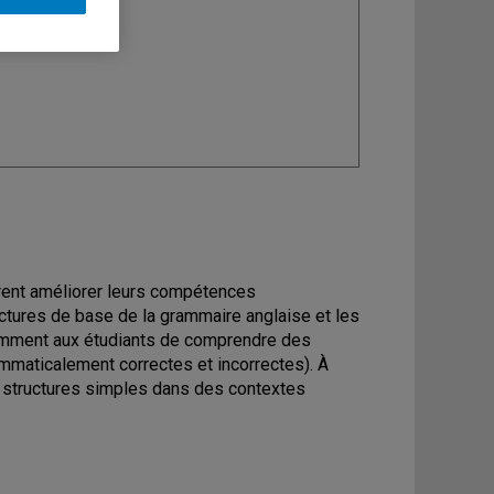
ine
: Anglais
irent améliorer leurs compétences
uctures de base de la grammaire anglaise et les
otamment aux étudiants de comprendre des
mmaticalement correctes et incorrectes). À
s structures simples dans des contextes