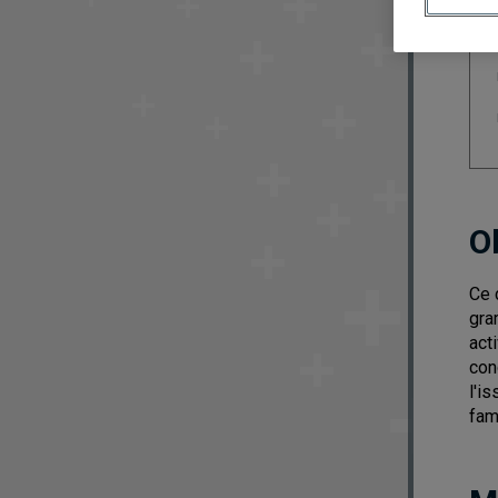
O
Ce 
gra
act
con
l'i
fam