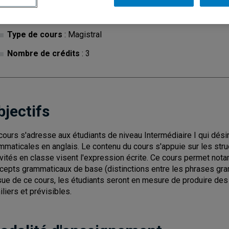
Cycle
: 1
Discipl
Type de cours
: Magistral
Nombre de crédits
: 3
bjectifs
cours s'adresse aux étudiants de niveau Intermédiaire I qui dés
mmaticales en anglais. Le contenu du cours s'appuie sur les str
ivités en classe visent l'expression écrite. Ce cours permet n
cepts grammaticaux de base (distinctions entre les phrases gra
ssue de ce cours, les étudiants seront en mesure de produire de
iliers et prévisibles.