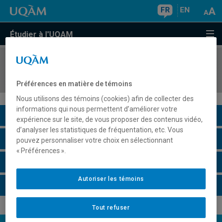
FR
EN
Étudier à l'UQAM
COURS
//
ANG3055
Conversation II
Préférences en matière de témoins
Nous utilisons des témoins (cookies) afin de collecter des
informations qui nous permettent d’améliorer votre
Description du cours
expérience sur le site, de vous proposer des contenus vidéo,
d’analyser les statistiques de fréquentation, etc. Vous
Horaire - Été 2026
pouvez personnaliser votre choix en sélectionnant
« Préférences ».
Horaire - Automne 2026
Autoriser les témoins
Horaire - Hiver 2027
Tout refuser