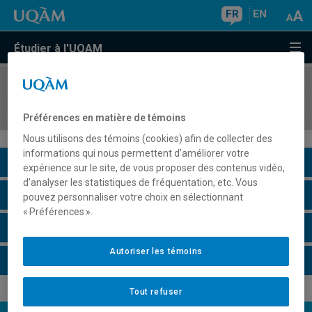
FR
EN
Étudier à l'UQAM
COURS
//
ANG3067
Skills for Business II
Préférences en matière de témoins
Nous utilisons des témoins (cookies) afin de collecter des
informations qui nous permettent d’améliorer votre
Description du cours
expérience sur le site, de vous proposer des contenus vidéo,
d’analyser les statistiques de fréquentation, etc. Vous
Horaire - Été 2026
pouvez personnaliser votre choix en sélectionnant
« Préférences ».
Horaire - Automne 2026
Autoriser les témoins
Horaire - Hiver 2027
Tout refuser