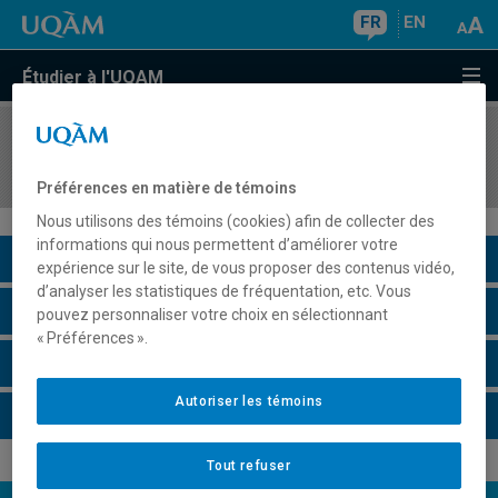
FR
EN
Étudier à l'UQAM
COURS
//
ANG3152
Pronunciation II
Préférences en matière de témoins
Nous utilisons des témoins (cookies) afin de collecter des
informations qui nous permettent d’améliorer votre
Description du cours
expérience sur le site, de vous proposer des contenus vidéo,
d’analyser les statistiques de fréquentation, etc. Vous
Horaire - Été 2026
pouvez personnaliser votre choix en sélectionnant
« Préférences ».
Horaire - Automne 2026
Autoriser les témoins
Horaire - Hiver 2027
Tout refuser