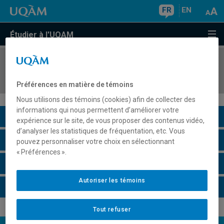
FR
EN
Étudier à l'UQAM
COURS
//
ANG4054
Writing III
Préférences en matière de témoins
Nous utilisons des témoins (cookies) afin de collecter des
informations qui nous permettent d’améliorer votre
Description du cours
expérience sur le site, de vous proposer des contenus vidéo,
d’analyser les statistiques de fréquentation, etc. Vous
Horaire - Été 2026
pouvez personnaliser votre choix en sélectionnant
« Préférences ».
Horaire - Automne 2026
Autoriser les témoins
Horaire - Hiver 2027
Tout refuser