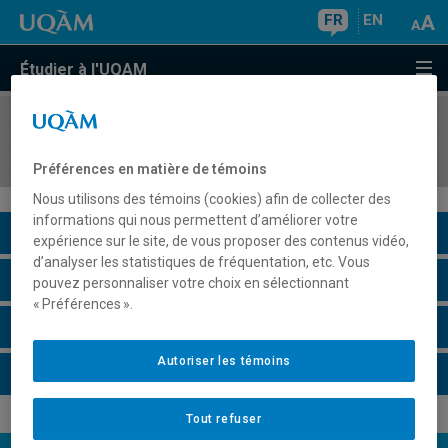
FR
EN
Étudier à l'UQAM
COURS
//
ANG4154
Grammar III
Préférences en matière de témoins
Nous utilisons des témoins (cookies) afin de collecter des
informations qui nous permettent d’améliorer votre
Description du cours
expérience sur le site, de vous proposer des contenus vidéo,
d’analyser les statistiques de fréquentation, etc. Vous
Horaire - Été 2026
pouvez personnaliser votre choix en sélectionnant
« Préférences ».
Horaire - Automne 2026
Autoriser les témoins
Horaire - Hiver 2027
Tout refuser