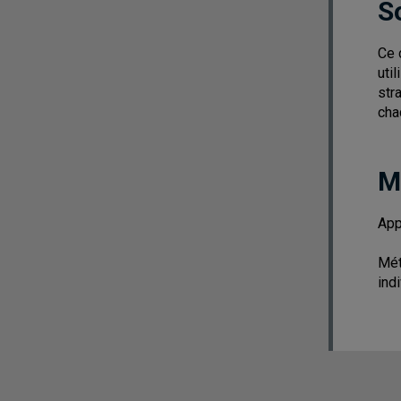
S
Ce 
uti
str
cha
M
App
Mét
ind