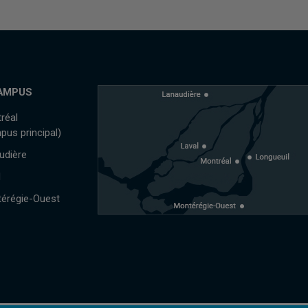
AMPUS
réal
pus principal)
udière
l
érégie-Ouest