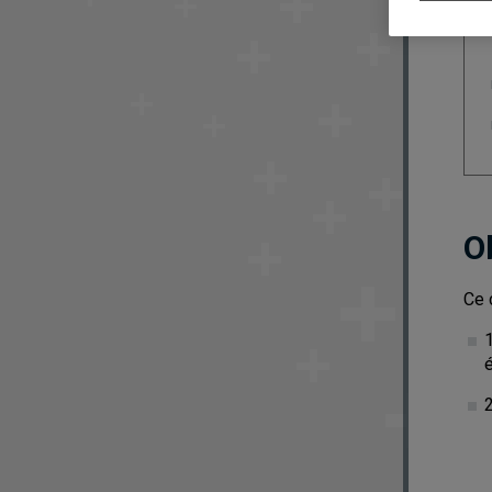
O
Ce 
1
2