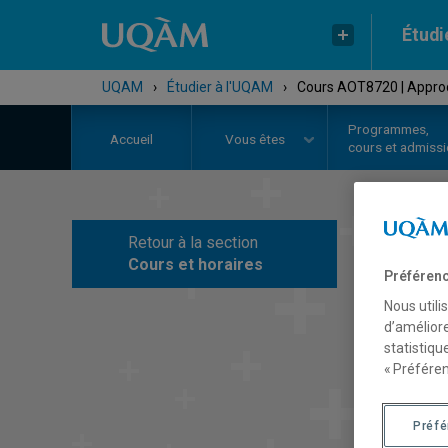
Étudi
UQAM
›
Étudier à l'UQAM
›
Cours AOT8720 | Approch
Programmes,
Accueil
Vous êtes
cours et admiss
Retour à la section
C
Cours et horaires
Préférenc
Nous utili
d’améliore
statistiqu
« Préféren
Préf