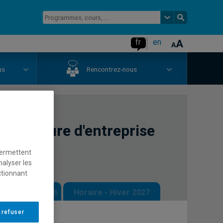
fr
en
us
Rencontrez-nous
chitecture d'entreprise
permettent
nalyser les
ctionnant
 - Automne 2026
Horaire - Hiver 2027
 refuser