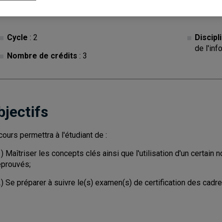
Cycle
: 2
Discipl
de l'inf
Nombre de crédits
: 3
bjectifs
cours permettra à l'étudiant de :
) Maîtriser les concepts clés ainsi que l'utilisation d'un certain
éprouvés;
) Se préparer à suivre le(s) examen(s) de certification des cadr