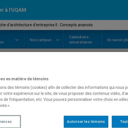
er à l'UQAM
e d'architecture d'entreprise II : Concepts avancés
Calendriers
Nos
campus
En savoir pl
ion
universitaires
OURS
//
AOT8720
-
Approche d'ar
es en matière de témoins
II : Concepts avancés
sons des témoins (cookies) afin de collecter des informations qui nous 
r votre expérience sur le site, de vous proposer des contenus vidéo, d’a
es de fréquentation, etc. Vous pouvez personnaliser votre choix en séle
ces ».
Description
Horaire - Été 2026
Horaire
érences
Autoriser les témoins
Tout