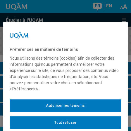
FR
EN
Étudier à l'UQAM
COURS
//
AOT8800
Optimisation des réseaux logistiques
Préférences en matière de témoins
Nous utilisons des témoins (cookies) afin de collecter des
informations qui nous permettent d’améliorer votre
Description du cours
expérience sur le site, de vous proposer des contenus vidéo,
d’analyser les statistiques de fréquentation, etc. Vous
Horaire - Été 2026
pouvez personnaliser votre choix en sélectionnant
« Préférences ».
Horaire - Automne 2026
Autoriser les témoins
Horaire - Hiver 2027
Tout refuser